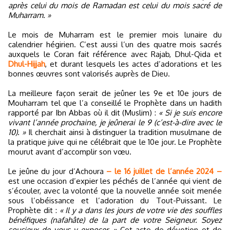
après celui du mois de Ramadan est celui du mois sacré de
Muharram. »
Le mois de Muharram est le premier mois lunaire du
calendrier hégirien. C’est aussi l’un des quatre mois sacrés
auxquels le Coran fait référence avec Rajab, Dhul-Qida et
Dhul-Hijjah
, et durant lesquels les actes d’adorations et les
bonnes œuvres sont valorisés auprès de Dieu.
La meilleure façon serait de jeûner les 9e et 10e jours de
Mouharram tel que l’a conseillé le Prophète dans un hadith
rapporté par Ibn Abbas où il dit (Muslim) :
« Si je suis encore
vivant l’année prochaine, je jeûnerai le 9 (c’est-à-dire avec le
10). »
Il cherchait ainsi à distinguer la tradition musulmane de
la pratique juive qui ne célébrait que le 10e jour. Le Prophète
mourut avant d’accomplir son vœu.
Le jeûne du jour d’Achoura
– le 16 juillet de l’année 2024 –
est une occasion d’expier les péchés de l’année qui vient de
s’écouler, avec la volonté que la nouvelle année soit menée
sous l’obéissance et l’adoration du Tout-Puissant. Le
Prophète dit :
« Il y a dans les jours de votre vie des souffles
bénéfiques (nafahâte) de la part de votre Seigneur. Soyez
soucieux de vous y exposer. »
Cet acte de dévotion et de