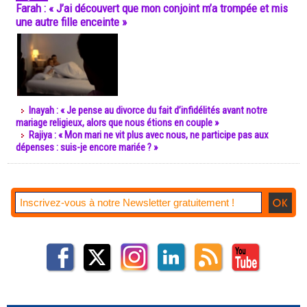
Farah : « J’ai découvert que mon conjoint m’a trompée et mis
une autre fille enceinte »
Inayah : « Je pense au divorce du fait d’infidélités avant notre
mariage religieux, alors que nous étions en couple »
Rajiya : « Mon mari ne vit plus avec nous, ne participe pas aux
dépenses : suis-je encore mariée ? »