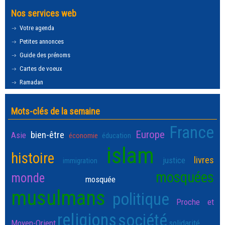
Nos services web
Votre agenda
Petites annonces
Guide des prénoms
Cartes de voeux
Ramadan
Mots-clés de la semaine
France
Europe
bien-être
Asie
économie
éducation
islam
histoire
livres
justice
immigration
mosquées
monde
mosquée
musulmans
politique
Proche et
religions
société
Moyen-Orient
solidarité