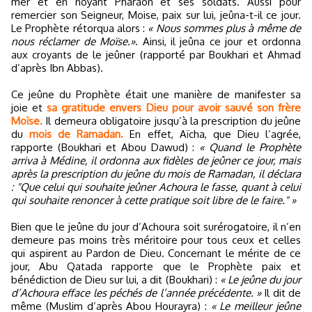
mer et en noyant Pharaon et ses soldats. Aussi pour
remercier son Seigneur, Moise, paix sur lui, jeûna-t-il ce jour.
Le Prophète rétorqua alors :
« Nous sommes plus à même de
nous réclamer de Moïse.»
. Ainsi, il jeûna ce jour et ordonna
aux croyants de le jeûner (rapporté par Boukhari et Ahmad
d’après Ibn Abbas).
Ce jeûne du Prophète était une manière de manifester sa
joie et
sa gratitude envers Dieu pour avoir sauvé son frère
Moïse.
Il demeura obligatoire jusqu’à la prescription du jeûne
du
mois de Ramadan.
En effet, Aïcha, que Dieu l’agrée,
rapporte (Boukhari et Abou Dawud) :
« Quand le Prophète
arriva à Médine, il ordonna aux fidèles de jeûner ce jour, mais
après la prescription du jeûne du mois de Ramadan, il déclara
: "Que celui qui souhaite jeûner Achoura le fasse, quant à celui
qui souhaite renoncer à cette pratique soit libre de le faire." »
Bien que le jeûne du jour d’Achoura soit surérogatoire, il n’en
demeure pas moins très méritoire pour tous ceux et celles
qui aspirent au Pardon de Dieu. Concernant le mérite de ce
jour, Abu Qatada rapporte que le Prophète paix et
bénédiction de Dieu sur lui, a dit (Boukhari) :
« Le jeûne du jour
d’Achoura efface les péchés de l’année précédente. »
Il dit de
même (Muslim d’après Abou Hourayra) :
« Le meilleur jeûne