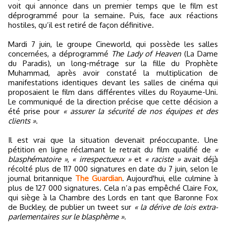
voit qui annonce dans un premier temps que le film est
déprogrammé pour la semaine. Puis, face aux réactions
hostiles, qu’il est retiré de façon définitive.
Mardi 7 juin, le groupe Cineworld, qui possède les salles
concernées, a déprogrammé
The Lady of Heaven
(La Dame
du Paradis), un long-métrage sur la fille du Prophète
Muhammad, après avoir constaté la multiplication de
manifestations identiques devant les salles de cinéma qui
proposaient le film dans différentes villes du Royaume-Uni.
Le communiqué de la direction précise que cette décision a
été prise pour
« assurer la sécurité de nos équipes et des
clients »
.
Il est vrai que la situation devenait préoccupante. Une
pétition en ligne réclamant le retrait du film qualifié de
«
blasphématoire »
,
« irrespectueux »
et
« raciste »
avait déjà
récolté plus de 117 000 signatures en date du 7 juin, selon le
journal britannique
The Guardian
. Aujourd'hui, elle culmine à
plus de 127 000 signatures. Cela n’a pas empêché Claire Fox,
qui siège à la Chambre des Lords en tant que Baronne Fox
de Buckley, de publier un tweet sur
« la dérive de lois extra-
parlementaires sur le blasphème »
.