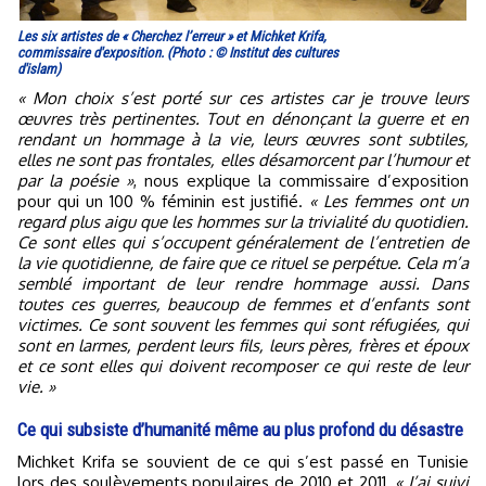
Les six artistes de « Cherchez l’erreur » et Michket Krifa,
commissaire d'exposition. (Photo : © Institut des cultures
d'islam)
« Mon choix s’est porté sur ces artistes car je trouve leurs
œuvres très pertinentes. Tout en dénonçant la guerre et en
rendant un hommage à la vie, leurs œuvres sont subtiles,
elles ne sont pas frontales, elles désamorcent par l’humour et
par la poésie »
, nous explique la commissaire d’exposition
pour qui un 100 % féminin est justifié.
« Les femmes ont un
regard plus aigu que les hommes sur la trivialité du quotidien.
Ce sont elles qui s’occupent généralement de l’entretien de
la vie quotidienne, de faire que ce rituel se perpétue. Cela m’a
semblé important de leur rendre hommage aussi. Dans
toutes ces guerres, beaucoup de femmes et d’enfants sont
victimes. Ce sont souvent les femmes qui sont réfugiées, qui
sont en larmes, perdent leurs fils, leurs pères, frères et époux
et ce sont elles qui doivent recomposer ce qui reste de leur
vie. »
Ce qui subsiste d’humanité même au plus profond du désastre
Michket Krifa se souvient de ce qui s’est passé en Tunisie
lors des soulèvements populaires de 2010 et 2011.
« J’ai suivi