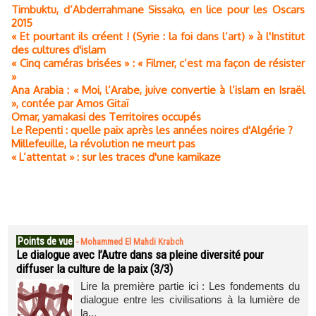
Timbuktu, d’Abderrahmane Sissako, en lice pour les Oscars
dénonce la manière dont la guerre
s’insinue dans les espaces les plus
2015
intimes de la vie quotidienne. (Photo : ©
« Et pourtant ils créent ! (Syrie : la foi dans l’art) » à l'Institut
Institut des cultures d'islam)
des cultures d'islam
« Cinq caméras brisées » : « Filmer, c’est ma façon de résister
»
Ana Arabia : « Moi, l’Arabe, juive convertie à l’islam en Israël
», contée par Amos Gitaï
Omar, yamakasi des Territoires occupés
Le Repenti : quelle paix après les années noires d'Algérie ?
Millefeuille, la révolution ne meurt pas
« L’attentat » : sur les traces d'une kamikaze
Points de vue
-
Mohammed El Mahdi Krabch
Le dialogue avec l’Autre dans sa pleine diversité pour
diffuser la culture de la paix (3/3)
Lire la première partie ici : Les fondements du
dialogue entre les civilisations à la lumière de
la...