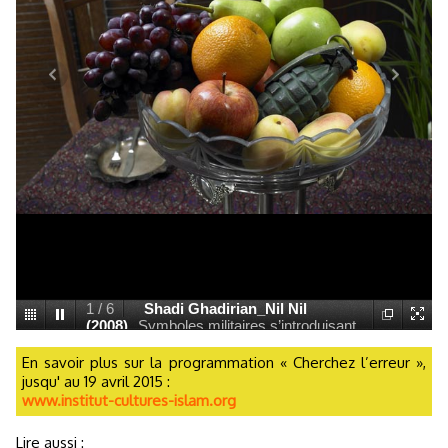
1
/
6
Shadi Ghadirian_Nil Nil
(2008)
Symboles militaires s’introduisant
dans l’espace de vie quotidienne : gourde
posée près d’une théière, casque
En savoir plus sur la programmation « Cherchez l’erreur »,
accroché au côté d’un foulard de luxe,
jusqu' au 19 avril 2015 :
grenade dans un plateau de fruits,
www.institut-cultures-islam.org
cartouche dans un étui de cigarettes…
Dans la série photographique « Nil Nil »
Lire aussi :
(2008), l’Iranienne Shadi Ghadirian