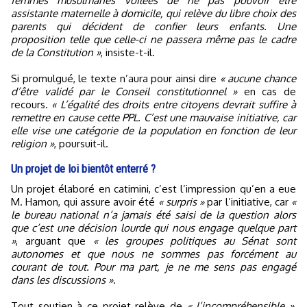
femmes musulmanes voilées de ne pas pouvoir être
assistante maternelle à domicile, qui relève du libre choix des
parents qui décident de confier leurs enfants. Une
proposition telle que celle-ci ne passera même pas le cadre
de la Constitution »
, insiste-t-il.
Si promulgué, le texte n’aura pour ainsi dire
« aucune chance
d’être validé par le Conseil constitutionnel »
en cas de
recours.
« L’égalité des droits entre citoyens devrait suffire à
remettre en cause cette PPL. C’est une mauvaise initiative, car
elle vise une catégorie de la population en fonction de leur
religion »
, poursuit-il.
Un projet de loi bientôt enterré ?
Un projet élaboré en catimini, c’est l’impression qu’en a eue
M. Hamon, qui assure avoir été
« surpris »
par l’initiative, car
«
le bureau national n’a jamais été saisi de la question alors
que c’est une décision lourde qui nous engage quelque part
»
, arguant que
« les groupes politiques au Sénat sont
autonomes et que nous ne sommes pas forcément au
courant de tout. Pour ma part, je ne me sens pas engagé
dans les discussions »
.
Tout soutien à ce projet relève de
« l’incompréhensible »
,