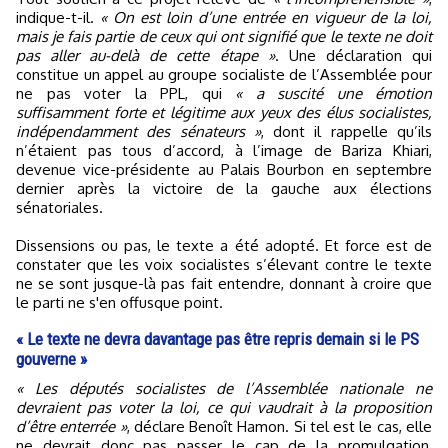
indique-t-il.
« On est loin d’une entrée en vigueur de la loi,
mais je fais partie de ceux qui ont signifié que le texte ne doit
pas aller au-delà de cette étape »
. Une déclaration qui
constitue un appel au groupe socialiste de l’Assemblée pour
ne pas voter la PPL, qui
« a suscité une émotion
suffisamment forte et légitime aux yeux des élus socialistes,
indépendamment des sénateurs »
, dont il rappelle qu’ils
n’étaient pas tous d’accord, à l’image de Bariza Khiari,
devenue vice-présidente au Palais Bourbon en septembre
dernier après la victoire de la gauche aux élections
sénatoriales.
Dissensions ou pas, le texte a été adopté. Et force est de
constater que les voix socialistes s’élevant contre le texte
ne se sont jusque-là pas fait entendre, donnant à croire que
le parti ne s'en offusque point.
« Le texte ne devra davantage pas être repris demain si le PS
gouverne »
« Les députés socialistes de l’Assemblée nationale ne
devraient pas voter la loi, ce qui vaudrait à la proposition
d’être enterrée »
, déclare Benoît Hamon. Si tel est le cas, elle
ne devrait donc pas passer le cap de la promulgation,