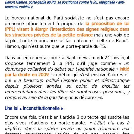
Benoit Hamon, porte-parile du PS, se positionne contre la loi, rebaptisée « anti-
nounous voilées ».
Le bureau national du Parti socialiste ne s’est pas encore
prononcé officiellement à propos de
la proposition de loi
(PPL) visant à élargir l’interdiction des signes religieux dans
les structures privées de la petite enfance
mais une voix de
la plus haute importance se fait entendre : celle de Benoît
Hamon, qui n’est autre que le porte-parole du PS.
Dans un entretien accordé à Saphirnews mardi 24 janvier, il
s’oppose fermement à la PPL, qu’il juge comme
« un
dommage collatéral du débat sur l’identité nationale »
initié
par la droite en 2009
. Un débat qui s’est ensuivi d’autres et
qui
« a beaucoup pollué l’espace public et démocratique
depuis plusieurs années au point de brouiller les
représentations dans les têtes de nombreuses personnes, y
compris au sein de la gauche »
, nous déclare-t-il.
Une loi « inconstitutionnelle »
Encore une fois, c’est bien l’article 3 du texte qui suscite les
plus vives réactions du porte-parole.
« L’Etat n’a pas à
légiférer dans la sphère privée au point d’interdire aux