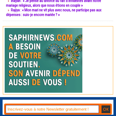
Inayah : « Je pense au divorce du fait d’infidélités avant notre
mariage religieux, alors que nous étions en couple »
Rajiya : « Mon mari ne vit plus avec nous, ne participe pas aux
dépenses : suis-je encore mariée ? »