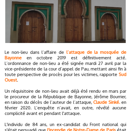
Le non-lieu dans l’affaire de
l’attaque de la mosquée de
Bayonne
en octobre 2019 est définitivement acté.
L’ordonnance de non-lieu a été signée mardi 27 avril par la
vice-présidente de la cour d’appel de Pau, mettant ainsi fin à
toute perspective de procès pour les victimes, rapporte
Sud
Ouest
.
Un réquisitoire de non-lieu avait déjà été rendu en mars par
le procureur de la République de Bayonne, Jérôme Bourrier,
en raison du décès de l’auteur de l’attaque,
Claude Sinké.
en
février 2020. L’enquête n’avait, en outre, révélé aucune
complicité avant et pendant l'attaque.
L'individu de 84 ans, un ex-candidat du Front national qui
s'était persuadé que
l'incendie de Notre-Dame de Paris
était