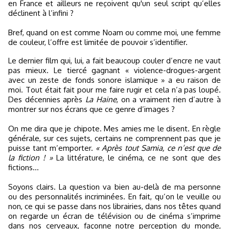
en France et ailleurs ne reçoivent qu'un seul script qu’elles
déclinent à l’infini ?
Bref, quand on est comme Noam ou comme moi, une femme
de couleur, l’offre est limitée de pouvoir s’identifier.
Le dernier film qui, lui, a fait beaucoup couler d’encre ne vaut
pas mieux. Le tiercé gagnant « violence-drogues-argent
avec un zeste de fonds sonore islamique » a eu raison de
moi. Tout était fait pour me faire rugir et cela n’a pas loupé.
Des décennies après
La Haine
, on a vraiment rien d’autre à
montrer sur nos écrans que ce genre d’images ?
On me dira que je chipote. Mes amies me le disent. En règle
générale, sur ces sujets, certains ne comprennent pas que je
puisse tant m’emporter.
« Après tout Samia, ce n’est que de
la fiction ! »
La littérature, le cinéma, ce ne sont que des
fictions...
Soyons clairs. La question va bien au-delà de ma personne
ou des personnalités incriminées. En fait, qu’on le veuille ou
non, ce qui se passe dans nos librairies, dans nos têtes quand
on regarde un écran de télévision ou de cinéma s’imprime
dans nos cerveaux, façonne notre perception du monde,