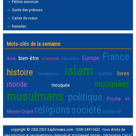
Petites annonces
Guide des prénoms
Cartes de voeux
Ramadan
Mots-clés de la semaine
France
Europe
bien-être
Asie
économie
éducation
islam
histoire
livres
justice
immigration
mosquées
monde
mosquée
musulmans
politique
Proche et
religions
société
Moyen-Orient
solidarité
copyright © 2002-2025 Saphirnews.com - ISSN 2497-3432 - tous droits de
reproduction et représentation réservés et strictement limités - Déclaration Cnil n°