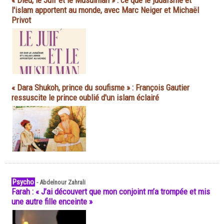
« Dieu, le Juif et le Musulman » : ce que le judaïsme et
l'islam apportent au monde, avec Marc Neiger et Michaël
Privot
« Dara Shukoh, prince du soufisme » : François Gautier
ressuscite le prince oublié d'un islam éclairé
Psycho
-
Abdelnour Zahrali
Farah : « J’ai découvert que mon conjoint m’a trompée et mis
une autre fille enceinte »