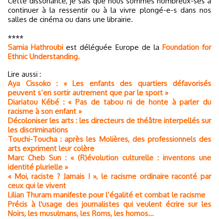
Cette dissonance, je sais que nous sommes nombreux-ses à
continuer à la ressentir ou à la vivre plongé-e-s dans nos
salles de cinéma ou dans une librairie.
****
Samia Hathroubi
est déléguée Europe de la
Foundation for
Ethnic Understanding.
Lire aussi :
Aya Cissoko : « Les enfants des quartiers défavorisés
peuvent s’en sortir autrement que par le sport »
Diariatou Kébé : « Pas de tabou ni de honte à parler du
racisme à son enfant »
Décoloniser les arts : les directeurs de théâtre interpellés sur
les discriminations
Touchi-Toucha : après les Molières, des professionnels des
arts expriment leur colère
Marc Cheb Sun : « (R)évolution culturelle : inventons une
identité plurielle »
« Moi, raciste ? Jamais ! », le racisme ordinaire raconté par
ceux qui le vivent
Lilian Thuram manifeste pour l’égalité et combat le racisme
Précis à l'usage des journalistes qui veulent écrire sur les
Noirs, les musulmans, les Roms, les homos...