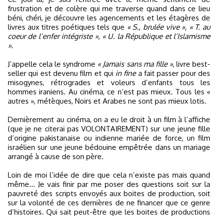
frustration et de colère qui me traverse quand dans ce lieu
béni, chéri, je découvre les agencements et les étagères de
livres aux titres poétiques tels que
« S., brulée vive », « T. au
coeur de l’enfer intégriste », « U. la République et l’Islamisme
»
.
J’appelle cela le syndrome
« Jamais sans ma fille »
, livre best-
seller qui est devenu film et qui
in fine
a fait passer pour des
misogynes, rétrogrades et voleurs d’enfants tous les
hommes iraniens. Au cinéma, ce n’est pas mieux. Tous les «
autres », métèques, Noirs et Arabes ne sont pas mieux lotis.
Dernièrement au cinéma, on a eu le droit à un film à l’affiche
(que je ne citerai pas VOLONTAIREMENT) sur une jeune fille
d’origine pakistanaise ou indienne mariée de force, un film
israélien sur une jeune bédouine empêtrée dans un mariage
arrangé à cause de son père.
Loin de moi l’idée de dire que cela n’existe pas mais quand
même… Je vais finir par me poser des questions soit sur la
pauvreté des scripts envoyés aux boites de production, soit
sur la volonté de ces dernières de ne financer que ce genre
d’histoires. Qui sait peut-être que les boites de productions