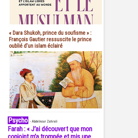
« Dara Shukoh, prince du soufisme » :
François Gautier ressuscite le prince
oublié d'un islam éclairé
Psycho
-
Abdelnour Zahrali
Farah : « J’ai découvert que mon
conjoint m’a trompée et mis une