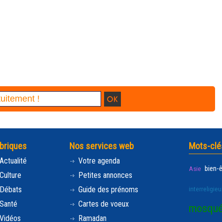
briques
Nos services web
Mots-clé
Actualité
Votre agenda
bien-
Asie
Culture
Petites annonces
Débats
Guide des prénoms
interreligieu
Santé
Cartes de voeux
mosqu
Vidéos
Ramadan