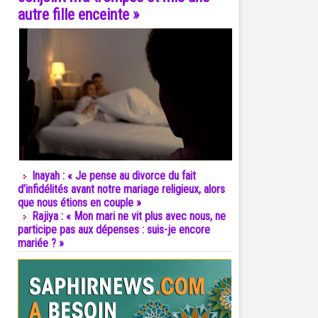
autre fille enceinte »
Inayah : « Je pense au divorce du fait
d’infidélités avant notre mariage religieux, alors
que nous étions en couple »
Rajiya : « Mon mari ne vit plus avec nous, ne
participe pas aux dépenses : suis-je encore
mariée ? »