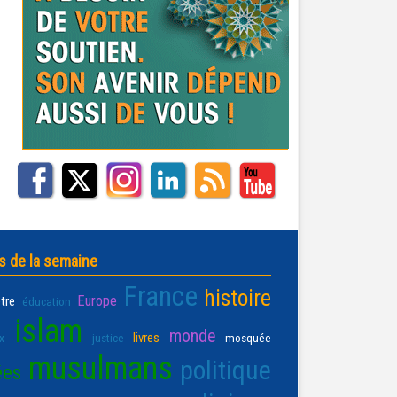
s de la semaine
France
histoire
Europe
être
éducation
islam
monde
livres
x
justice
mosquée
musulmans
politique
ées