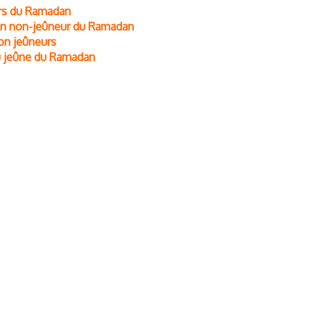
urs du Ramadan
 un non-jeûneur du Ramadan
non jeûneurs
u jeûne du Ramadan