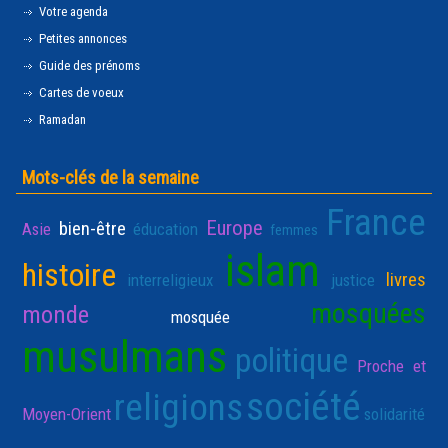
Votre agenda
Petites annonces
Guide des prénoms
Cartes de voeux
Ramadan
Mots-clés de la semaine
France
Europe
bien-être
Asie
éducation
femmes
islam
histoire
livres
interreligieux
justice
mosquées
monde
mosquée
musulmans
politique
Proche et
société
religions
Moyen-Orient
solidarité