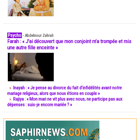
Psycho
-
Abdelnour Zahrali
Farah : « J’ai découvert que mon conjoint m’a trompée et mis
une autre fille enceinte »
Inayah : « Je pense au divorce du fait d’infidélités avant notre
mariage religieux, alors que nous étions en couple »
Rajiya : « Mon mari ne vit plus avec nous, ne participe pas aux
dépenses : suis-je encore mariée ? »