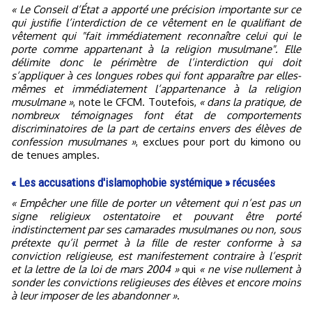
« Le Conseil d’État a apporté une précision importante sur ce
qui justifie l’interdiction de ce vêtement en le qualifiant de
vêtement qui "fait immédiatement reconnaître celui qui le
porte comme appartenant à la religion musulmane". Elle
délimite donc le périmètre de l’interdiction qui doit
s’appliquer à ces longues robes qui font apparaître par elles-
mêmes et immédiatement l’appartenance à la religion
musulmane »
, note le CFCM. Toutefois,
« dans la pratique, de
nombreux témoignages font état de comportements
discriminatoires de la part de certains envers des élèves de
confession musulmanes »
, exclues pour port du kimono ou
de tenues amples.
« Les accusations d'islamophobie systémique » récusées
« Empêcher une fille de porter un vêtement qui n’est pas un
signe religieux ostentatoire et pouvant être porté
indistinctement par ses camarades musulmanes ou non, sous
prétexte qu’il permet à la fille de rester conforme à sa
conviction religieuse, est manifestement contraire à l’esprit
et la lettre de la loi de mars 2004 »
qui
« ne vise nullement à
sonder les convictions religieuses des élèves et encore moins
à leur imposer de les abandonner »
.