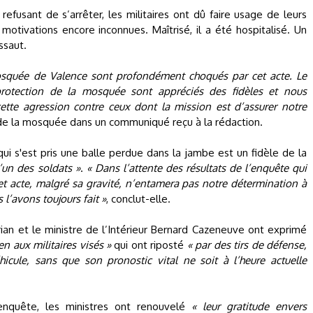
t refusant de s’arrêter, les militaires ont dû faire usage de leurs
tivations encore inconnues. Maîtrisé, il a été hospitalisé. Un
ssaut.
mosquée de Valence sont profondément choqués par cet acte. Le
 protection de la mosquée sont appréciés des fidèles et nous
tte agression contre ceux dont la mission est d’assurer notre
 de la mosquée dans un communiqué reçu à la rédaction.
i s'est pris une balle perdue dans la jambe est un fidèle de la
’un des soldats »
.
« Dans l’attente des résultats de l’enquête qui
t acte, malgré sa gravité, n’entamera pas notre détermination à
’avons toujours fait »
, conclut-elle.
ian et le ministre de l’Intérieur Bernard Cazeneuve ont exprimé
ien aux militaires visés »
qui ont riposté
« par des tirs de défense,
icule, sans que son pronostic vital ne soit à l’heure actuelle
enquête, les ministres ont renouvelé
« leur gratitude envers