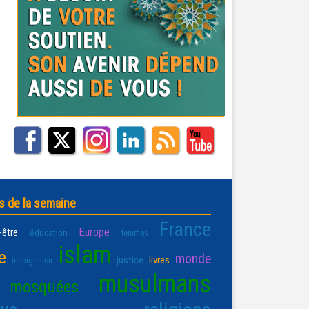
s de la semaine
France
Europe
-être
éducation
femmes
islam
e
monde
justice
livres
immigration
musulmans
mosquées