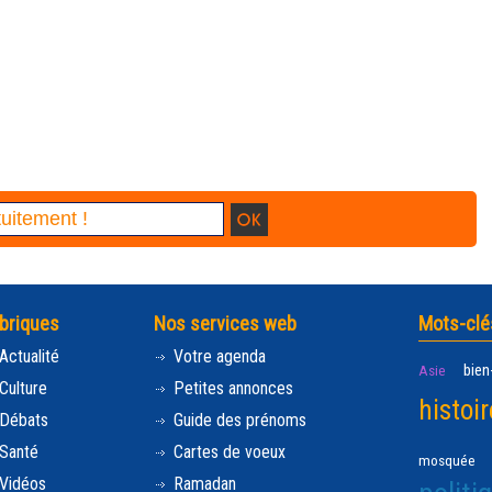
briques
Nos services web
Mots-clé
Actualité
Votre agenda
bien
Asie
Culture
Petites annonces
histoir
Débats
Guide des prénoms
Santé
Cartes de voeux
mosquée
Vidéos
Ramadan