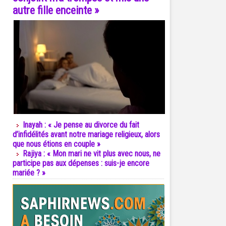
autre fille enceinte »
Inayah : « Je pense au divorce du fait
d’infidélités avant notre mariage religieux, alors
que nous étions en couple »
Rajiya : « Mon mari ne vit plus avec nous, ne
participe pas aux dépenses : suis-je encore
mariée ? »