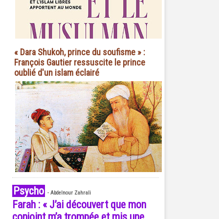
« Dara Shukoh, prince du soufisme » :
François Gautier ressuscite le prince
oublié d'un islam éclairé
Psycho
-
Abdelnour Zahrali
Farah : « J’ai découvert que mon
conjoint m’a trompée et mis une