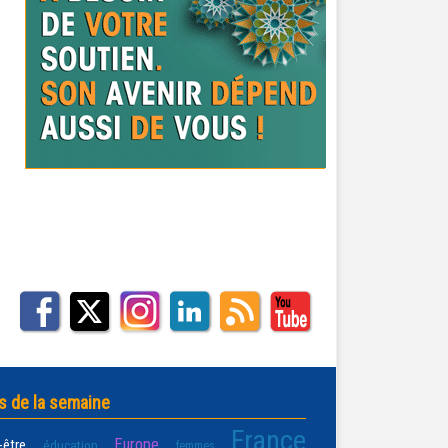
s de la semaine
France
Europe
-être
éducation
femmes