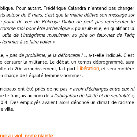
ublique. Pour autant, Frédérique Calandra n’entend pas changer
ats autour du 8 mars, c’est que la mairie délivre son message sur
e point de vue de Rokhaya Diallo ne peut pas représenter le
me comme moi pour être archevêque »
, poursuit-elle, en qualifiant la
 utile de l’intégrisme musulman, au pire un faux-nez de Tariq
s femmes à se faire voiler »
.
le,
« pas de problème, je la défoncerai ! »
, a-t-elle indiqué. C’est
 de censurer la militante. Le débat, un temps déprogrammé, aura
Libération
alle du 20e arrondissement, fait part
, et sera modéré
e en charge de l’égalité femmes-hommes.
nicipaux ont été priés de ne pas
« avoir d'échanges entre eux ni
e le français au nom de
« l'obligation de laïcité et de neutralité »
,
14. Des employés avaient alors dénoncé un climat de racisme
e ville.
el au viol, porte plainte