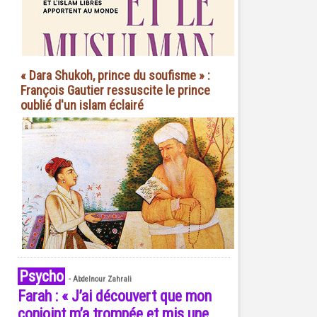
« Dara Shukoh, prince du soufisme » :
François Gautier ressuscite le prince
oublié d'un islam éclairé
Psycho
-
Abdelnour Zahrali
Farah : « J’ai découvert que mon
conjoint m’a trompée et mis une