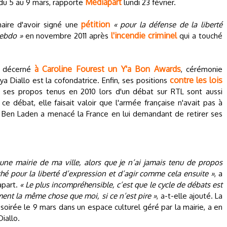
Mediapart
u 5 au 9 mars, rapporte
lundi 23 février.
pétition
maire d'avoir signé une
« pour la défense de la liberté
l'incendie criminel
Hebdo »
en novembre 2011 après
qui a touché
à Caroline Fourest un Y'a Bon Awards
ir décerné
, cérémonie
contre les lois
 Diallo est la cofondatrice. Enfin, ses positions
 ses propos tenus en 2010 lors d'un débat sur RTL sont aussi
ce débat, elle faisait valoir que l'armée française n'avait pas à
Ben Laden a menacé la France en lui demandant de retirer ses
une mairie de ma ville, alors que je n’ai jamais tenu de propos
ché pour la liberté d’expression et d’agir comme cela ensuite »
, a
apart.
« Le plus incompréhensible, c’est que le cycle de débats est
ment la même chose que moi, si ce n’est pire »
, a-t-elle ajouté. La
 soirée le 9 mars dans un espace culturel géré par la mairie, a en
iallo.