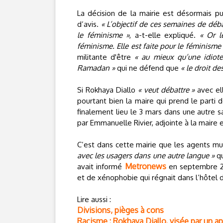
La décision de la mairie est désormais p
d’avis.
« L’objectif de ces semaines de déb
le féminisme »
, a-t-elle expliqué.
« Or l
féminisme. Elle est faite pour le féminis
militante d'être
« au mieux qu’une idiote
Ramadan »
qui ne défend que
« le droit de
Si Rokhaya Diallo
« veut débattre »
avec el
pourtant bien la maire qui prend le parti
finalement lieu le 3 mars dans une autre s
par Emmanuelle Rivier, adjointe à la mair
C’est dans cette mairie que les agents mu
avec les usagers dans une autre langue »
qu
Metronews
avait informé
en septembre 20
et de xénophobie qui régnait dans l’hôtel d
Lire aussi :
Divisions, pièges à cons
Racisme : Rokhaya Diallo, visée par un app