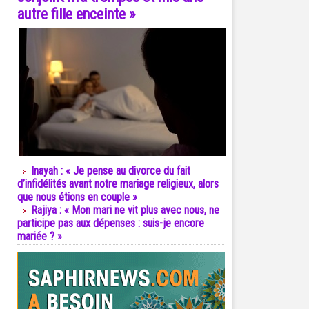
autre fille enceinte »
Inayah : « Je pense au divorce du fait
d’infidélités avant notre mariage religieux, alors
que nous étions en couple »
Rajiya : « Mon mari ne vit plus avec nous, ne
participe pas aux dépenses : suis-je encore
mariée ? »