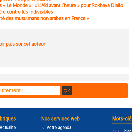
 « Le Monde » : « L’Aïd avant l’heure » pour Rokhaya Diallo
re contre les Indivisibles
ibilité des musulmans non arabes en France »
ir plus sur cet auteur
briques
Nos services web
Mots-clé
Actualité
Votre agenda
bien
Asie