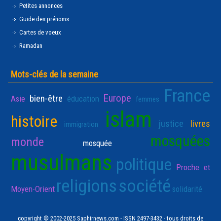
Petites annonces
Guide des prénoms
Cartes de voeux
Ramadan
Mots-clés de la semaine
France
Europe
bien-être
Asie
éducation
femmes
islam
histoire
justice
livres
immigration
mosquées
monde
mosquée
musulmans
politique
Proche et
religions
société
Moyen-Orient
solidarité
copyright © 2002-2025 Saphirnews.com - ISSN 2497-3432 - tous droits de