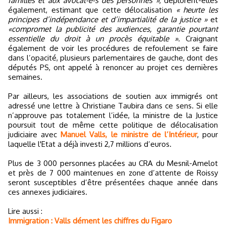
familles et aux avocat-e-s des personnes »
, déplorent-elles
également, estimant que cette délocalisation
« heurte les
principes d’indépendance et d’impartialité de la justice »
et
«compromet la publicité des audiences, garantie pourtant
essentielle du droit à un procès équitable »
. Craignant
également de voir les procédures de refoulement se faire
dans l’opacité, plusieurs parlementaires de gauche, dont des
députés PS, ont appelé à renoncer au projet ces dernières
semaines.
Par ailleurs, les associations de soutien aux immigrés ont
adressé une lettre à Christiane Taubira dans ce sens. Si elle
n’approuve pas totalement l’idée, la ministre de la Justice
poursuit tout de même cette politique de délocalisation
judiciaire avec
Manuel Valls, le ministre de l’Intérieur
, pour
laquelle l'Etat a déjà investi 2,7 millions d’euros.
Plus de 3 000 personnes placées au CRA du Mesnil-Amelot
et près de 7 000 maintenues en zone d’attente de Roissy
seront susceptibles d’être présentées chaque année dans
ces annexes judiciaires.
Lire aussi :
Immigration : Valls dément les chiffres du Figaro