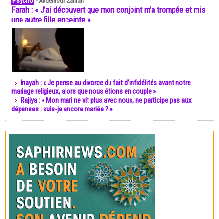
Psycho
-
Abdelnour Zahrali
Farah : « J’ai découvert que mon conjoint m’a trompée et mis
une autre fille enceinte »
Inayah : « Je pense au divorce du fait d’infidélités avant notre
mariage religieux, alors que nous étions en couple »
Rajiya : « Mon mari ne vit plus avec nous, ne participe pas aux
dépenses : suis-je encore mariée ? »