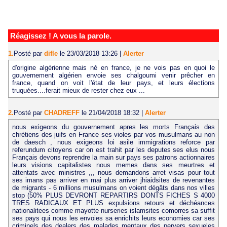
Réagissez ! A vous la parole.
1.
Posté par
difle
le 23/03/2018 13:26
|
Alerter
d'origine algérienne mais né en france, je ne vois pas en quoi le
gouvernement algérien envoie ses chalgoumi venir prêcher en
france, quand on voit l'état de leur pays, et leurs élections
truquées....ferait mieux de rester chez eux ...
2.
Posté par
CHADREFF
le 21/04/2018 18:32
|
Alerter
nous exigeons du gouvernement apres les morts Français des
chrétiens des juifs en France ses violes par vos musulmans au non
de daesch , nous exigeons loi asile immigrations reforce par
referundum citoyens car on est trahit par les deputes ses elus nous
Français devons reprendre la main sur pays ses patrons actionnaires
leurs visions capitalistes nous memes dans ses meurtres et
attentats avec ministres ,,, nous demandons arret visas pour tout
ses imans pas arriver en mai plus arriver jhiaidsites de revenantes
de migrants - 6 millions musulmans on voient dégâts dans nos villes
stop (50% PLUS DEVRONT REPARTIRS DONTS FICHES S 4000
TRES RADICAUX ET PLUS expulsions retours et déchéances
nationalitees comme mayotte nurseries islamsites comorres sa suffit
ses pays qui nous les envoies sa enrichits leurs economies car ses
criminels des dealers des malades mentaux des pervers sexueles