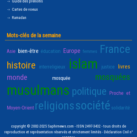
Guide des prénoms
Cartes de voeux
Ramadan
Mots-clés de la semaine
France
Europe
bien-être
Asie
éducation
femmes
islam
histoire
livres
interreligieux
justice
mosquées
monde
mosquée
musulmans
politique
Proche et
société
religions
Moyen-Orient
solidarité
copyright © 2002-2025 Saphirnews.com - ISSN 2497-3432 - tous droits de
reproduction et représentation réservés et strictement limités - Déclaration Cnil n°