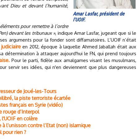
vant Dieu et devant l’humanité,
Amar Lasfar, président de
l'UOIF.
éléments pour remettre à l’ordre
 Pen) devant les tribunaux »
, indique Amar Lasfar, jugeant que si le
 ses arguments pour la fonder sont diffamatoires. L’UOIF n’était
udiciaire
en 2012, époque à laquelle Ahmed Jaballah était aux
sa détermination à attaquer aujourd'hui le FN, qui prend toujours
aise.
Pour le parti, fidèle aux amalgames visant les musulmans,
pour servir ses idées, qui n'en deviennent que plus dangereuses
resseur de Joué-les-Tours
libré, la piste terroriste écartée
tes français en Syrie (vidéo)
e rouge d’Interpol
, l'UOIF en colère
 l’unisson contre l’Etat (non) islamique
l pour rien ?