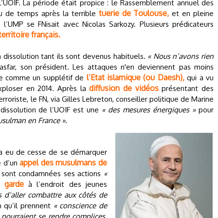
 l’UOIF. La période était propice : le Rassemblement annuel des
tuerie de Toulouse,
u de temps après la terrible
et en pleine
l’UMP se FNisait avec Nicolas Sarkozy. Plusieurs prédicateurs
territoire français.
sa dissolution tant ils sont devenus habituels.
« Nous n’avons rien
asfar, son président. Les attaques n'en deviennent pas moins
l’Etat islamique (ou Daesh),
tée comme un supplétif de
qui a vu
diffusion de vidéos
xploser en 2014. Après la
présentant des
erroriste, le FN, via Gilles Lebreton, conseiller politique de Marine
dissolution de l’UOIF est une
« des mesures énergiques »
pour
usulman en France »
.
n’a eu de cesse de se démarquer
appel des musulmans de
e d’un
 sont condamnées ses actions
«
 garde
à l’endroit des jeunes
s d’aller combattre aux côtés de
n qu’il prennent
« conscience de
s pourraient se rendre complices,