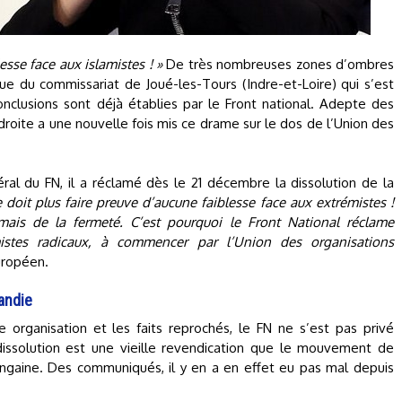
lesse face aux islamistes ! »
De très nombreuses zones d’ombres
que du commissariat de Joué-les-Tours (Indre-et-Loire) qui s’est
clusions sont déjà établies par le Front national. Adepte des
droite a une nouvelle fois mis ce drame sur le dos de l’Union des
éral du FN, il a réclamé dès le 21 décembre la dissolution de la
 doit plus faire preuve d’aucune faiblesse face aux extrémistes !
mais de la fermeté. C’est pourquoi le Front National réclame
amistes radicaux, à commencer par l’Union des organisations
européen.
randie
e organisation et les faits reprochés, le FN ne s’est pas privé
dissolution est une vieille revendication que le mouvement de
engaine. Des communiqués, il y en a en effet eu pas mal depuis