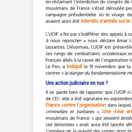
en réclamant l’interdiction du congrès de
musulmans de France s’était déroulée pe
campagne présidentielle où le visage de 
interdits d’entrée sur le 
avaient alors été
L’UOIF a fini par s’indifférer des appels à 
à nous reprocher »
, nous déclare Amar L
lassantes. Désormais, l’UOIF est présen
ses rangs de combattants occidentaux e
Français alliés à la cause de l’organisation t
indiqué
Le Pen, a
le 19 novembre que la 
contrer
« le danger du fondamentalisme m
Une action judiciaire en vue ?
Il se garde bien de rappeler que l’UOIF 
de l’EI : elle a été signataire en septembr
France contre l’organisation
dans lequel
Une mise en
criminelles et barbares »
.
musulmans de France
« qui seraient tenté
ces terroristes »
avait aussi été lancée afi
l’ampleur de la gravité des crimes dont il