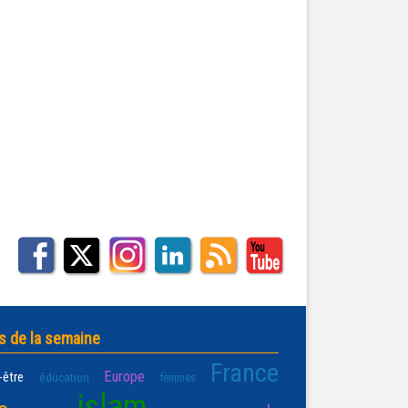
s de la semaine
France
Europe
-être
éducation
femmes
islam