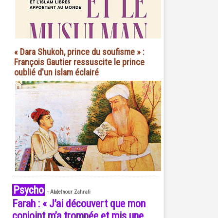
« Dara Shukoh, prince du soufisme » :
François Gautier ressuscite le prince
oublié d'un islam éclairé
Psycho
-
Abdelnour Zahrali
Farah : « J’ai découvert que mon
conjoint m’a trompée et mis une