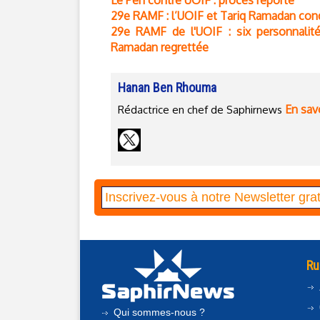
Le Pen contre UOIF : procès reporté
29e RAMF : l’UOIF et Tariq Ramadan con
29e RAMF de l'UOIF : six personnalit
Ramadan regrettée
Hanan Ben Rhouma
En savo
Rédactrice en chef de Saphirnews
Ru
Qui sommes-nous ?