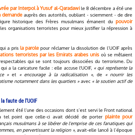
vrée par Interpol à Yusuf al-Qaradawi
le 8 décembre a été une
a demande
auprès des autorités, oubliant - sciemment - de dire
pouvoir
 figure historique des Frères musulmans émanent du
 les organisations terroristes pour mieux justifier la répression à
la parole
qui a pris
pour réclamer la dissolution de l’UOIF après
tions terroristes par les Emirats arabes unis
où se mêlaient
respectables qui se sont toujours dissociées du terrorisme. Du
i a la caricature facile : elle accuse l'UOIF,
« qui représente la
ce »
et
« encourage à la radicalisation »
, de
« nourrir les
atisme notamment dans les quartiers »
avec
« le soutien actif de
 la faute de l’UOIF
lement été l’une des occasions dont s’est servi le Front national
plainte pour
 à tel point que celle-ci avait décidé de porter
ançais musulmans à se libérer de l'emprise de ces fanatiques qui
femmes, en pervertissant la religion »
, avait-elle lancé à l’époque