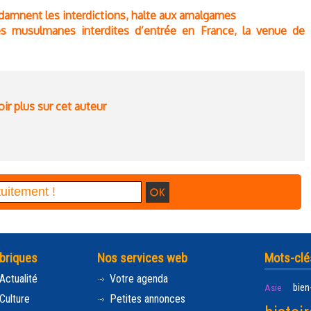
damnent les interdictions, halte aux amalgames
és musulmanes interdites d’entrée en France, la venue de
ir plus sur cet auteur
briques
Nos services web
Mots-clé
Actualité
Votre agenda
bien
Asie
Culture
Petites annonces