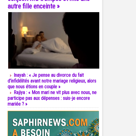
autre fille enceinte »
Inayah : « Je pense au divorce du fait
d’infidélités avant notre mariage religieux, alors
que nous étions en couple »
Rajiya : « Mon mari ne vit plus avec nous, ne
participe pas aux dépenses : suis-je encore
mariée ? »