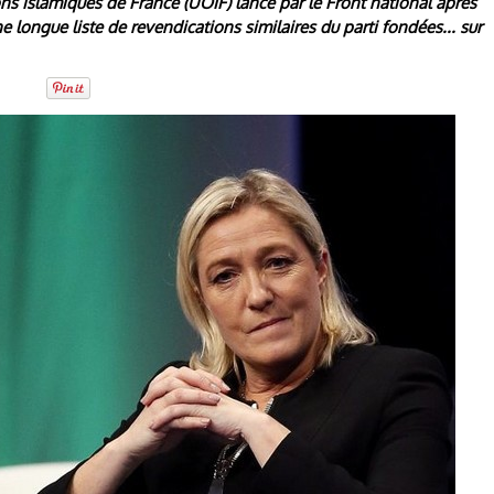
ns islamiques de France (UOIF) lancé par le Front national après
une longue liste de revendications similaires du parti fondées... sur