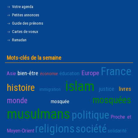
Votre agenda
Petites annonces
Guide des prénoms
Cartes de voeux
Ramadan
Mots-clés de la semaine
France
Europe
bien-être
Asie
éducation
économie
islam
histoire
justice
livres
immigration
mosquées
monde
mosquée
musulmans
politique
Proche et
religions
société
Moyen-Orient
solidarité