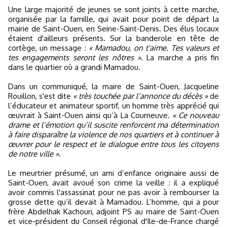
Une large majorité de jeunes se sont joints à cette marche,
organisée par la famille, qui avait pour point de départ la
mairie de Saint-Ouen, en Seine-Saint-Denis. Des élus locaux
étaient d'ailleurs présents. Sur la banderole en tête de
cortège, un message :
« Mamadou, on t'aime. Tes valeurs et
tes engagements seront les nôtres »
. La marche a pris fin
dans le quartier où a grandi Mamadou.
Dans un communiqué, la maire de Saint-Ouen, Jacqueline
Rouillon, s'est dite
« très touchée par l’annonce du décès »
de
l’éducateur et animateur sportif, un homme très apprécié qui
œuvrait à Saint-Ouen ainsi qu’à La Courneuve.
« Ce nouveau
drame et l’émotion qu’il suscite renforcent ma détermination
à faire disparaître la violence de nos quartiers et à continuer à
œuvrer pour le respect et le dialogue entre tous les citoyens
de notre ville »
.
Le meurtrier présumé, un ami d’enfance originaire aussi de
Saint-Ouen, avait avoué son crime la veille : il a expliqué
avoir commis l'assassinat pour ne pas avoir à rembourser la
grosse dette qu’il devait à Mamadou. L’homme, qui a pour
frère Abdelhak Kachouri, adjoint PS au maire de Saint-Ouen
et vice-président du Conseil régional d'Ile-de-France chargé