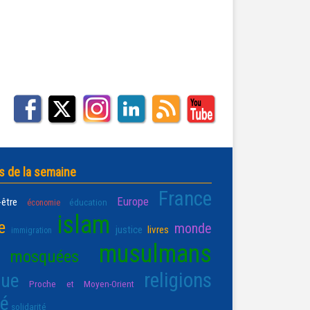
s de la semaine
France
Europe
-être
éducation
économie
islam
e
monde
justice
livres
immigration
musulmans
mosquées
religions
que
Proche et Moyen-Orient
té
solidarité