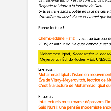
Le troisième témoin est la conscience de Di
Regarde-toi donc à la lumière de Dieu,
Si tu te tiens sans trouble en face de cette 
Considère-toi aussi vivant et éternel que lui 
Bonne lecture !
Chems-eddine Hafiz
, avocat au barreau d
2005) et auteur de
De quoi Zemmour est d
Mohammed Iqbal,
Reconstruire la pensée
Meyerovitch, Éd. du Rocher – Éd. UNESCO, 
Lire aussi :
Muhammad Iqbal : l’islam en mouvemen
Éva de Vitray-Meyerovitch, lectrice de
C’est à la lecture de Muhammad Iqbal qu
Et aussi :
Intellectuels musulmans : dépassons l'im
Said Nursi : une pensée moderniste ancr