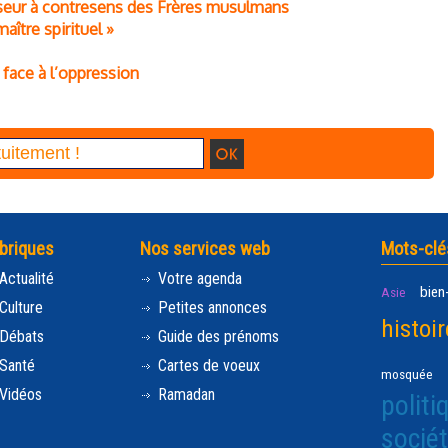
seur à contresens des Frères musulmans
ître spirituel »
 face à l’oppression
briques
Nos services web
Mots-clé
Actualité
Votre agenda
bien
Asie
Culture
Petites annonces
histoir
Débats
Guide des prénoms
Santé
Cartes de voeux
mosquée
Vidéos
Ramadan
politi
socié