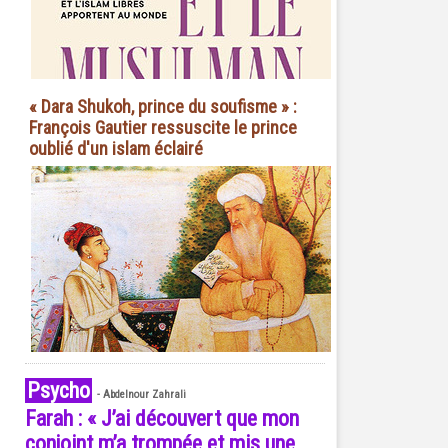
« Dara Shukoh, prince du soufisme » :
François Gautier ressuscite le prince
oublié d'un islam éclairé
Psycho
-
Abdelnour Zahrali
Farah : « J’ai découvert que mon
conjoint m’a trompée et mis une