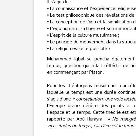
Il s’agit de :
• La connaissance et l’expérience religieuse
• Le test philosophique des révélations de 
• La conception de Dieu et la signification de
• L’ego humain : sa liberté et son immortalit
• L’esprit de la culture musulmane ;
• Le principe du mouvement dans la structur
• La religion est-elle possible ?
Muhammad Iqbal se pencha également s
temps, question qui a fait réfléchir de 
en commençant par Platon.
Pour les théologiens musulmans qui réfu
laquelle le temps est une durée continue, 
s’agit d’une
« constellation, une voie lactée
l’Énergie divine génère des points et 
l’espace et le temps. Cette théorie est ét
rapporté par Abû Hurayra :
« Ne maugrée
vicissitudes du temps, car Dieu est le temps