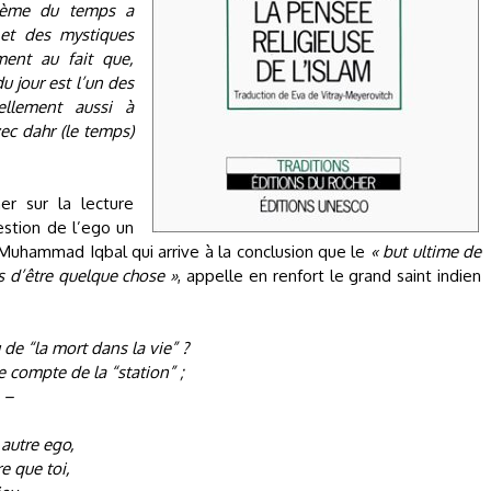
lème du temps a
 et des mystiques
ment au fait que,
du jour est l’un des
ellement aussi à
vec dahr (le temps)
r sur la lecture
uestion de l’ego un
 Muhammad Iqbal qui arrive à la conclusion que le
« but ultime de
s d’être quelque chose »
, appelle en renfort le grand saint indien
u de “la mort dans la vie” ?
e compte de la “station” ;
 –
autre ego,
e que toi,