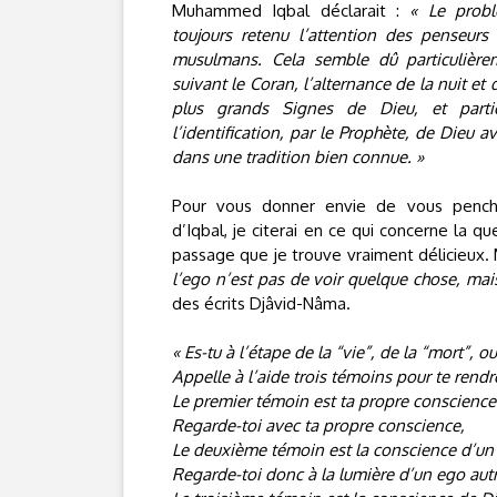
Muhammed Iqbal déclarait :
« Le prob
toujours retenu l’attention des penseurs
musulmans. Cela semble dû particulière
suivant le Coran, l’alternance de la nuit et 
plus grands Signes de Dieu, et parti
l’identification, par le Prophète, de Dieu a
dans une tradition bien connue. »
Pour vous donner envie de vous penche
d’Iqbal, je citerai en ce qui concerne la q
passage que je trouve vraiment délicieux.
l’ego n’est pas de voir quelque chose, mai
des écrits Djâvid-Nâma.
« Es-tu à l’étape de la “vie”, de la “mort”, o
Appelle à l’aide trois témoins pour te rendr
Le premier témoin est ta propre conscience
Regarde-toi avec ta propre conscience,
Le deuxième témoin est la conscience d’un 
Regarde-toi donc à la lumière d’un ego autr