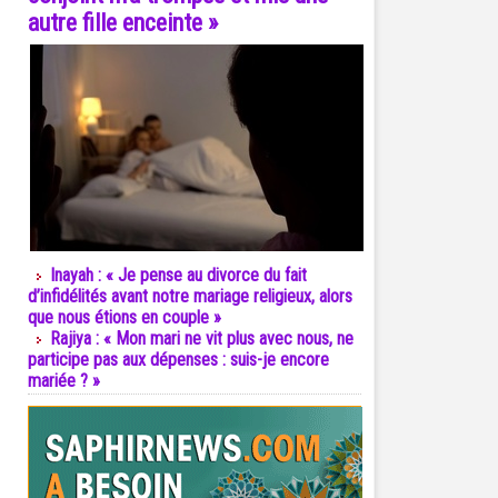
autre fille enceinte »
Inayah : « Je pense au divorce du fait
d’infidélités avant notre mariage religieux, alors
que nous étions en couple »
Rajiya : « Mon mari ne vit plus avec nous, ne
participe pas aux dépenses : suis-je encore
mariée ? »