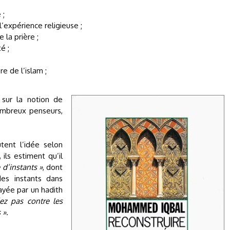
 ;
l’expérience religieuse ;
 la prière ;
é ;
e de l’islam ;
ur la notion de
nombreux penseurs,
tent l’idée selon
ils estiment qu’il
 d’instants »
, dont
des instants dans
ayée par un hadith
z pas contre les
 »
.