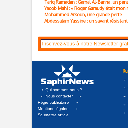
Tariq Ramadan : Gamal Al-Banna, un pen
Yacob Mahi : « Roger Garaudy était mon ma
Mohammed Arkoun, une grande perte
Abdessalam Yassine : un savant résistant
Ru
Qui sommes-nous ?
Nous contacter
Régie publicitaire
Mentions légales
Soumettre article