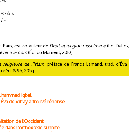
eu,
lumière,
! »
e Paris, est co-auteur de
Droit et religion musulmane
(Éd. Dalloz,
evenu le nom
(Éd. du Moment, 2010).
 religieuse de l’islam
, préface de Francis Lamand, trad. d’Éva
rééd. 1996, 205 p.
t
 Muhammad Iqbal
’Éva de Vitray a trouvé réponse
itation de l'Occident
ée dans l’orthodoxie sunnite