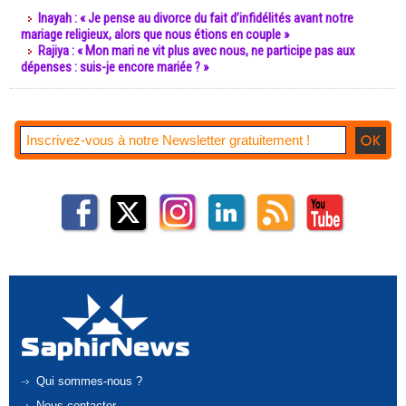
Inayah : « Je pense au divorce du fait d’infidélités avant notre
mariage religieux, alors que nous étions en couple »
Rajiya : « Mon mari ne vit plus avec nous, ne participe pas aux
dépenses : suis-je encore mariée ? »
Qui sommes-nous ?
Nous contacter