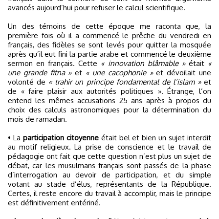
avancés aujourd’hui pour refuser le calcul scientifique.
Un des témoins de cette époque me raconta que, la
première fois où il a commencé le prêche du vendredi en
français, des fidèles se sont levés pour quitter la mosquée
après qu’il eut fini la partie arabe et commencé le deuxième
sermon en français. Cette
« innovation blâmable »
était
«
une grande fitna »
et
« une cacophonie »
et dévoilait une
volonté de
« trahir un principe fondamental de l’islam »
et
de « faire plaisir aux autorités politiques ». Étrange, l’on
entend les mêmes accusations 25 ans après à propos du
choix des calculs astronomiques pour la détermination du
mois de ramadan.
• La
participation citoyenne
était bel et bien un sujet interdit
au motif religieux. La prise de conscience et le travail de
pédagogie ont fait que cette question n’est plus un sujet de
débat, car les musulmans français sont passés de la phase
d’interrogation au devoir de participation, et du simple
votant au stade d’élus, représentants de la République.
Certes, il reste encore du travail à accomplir, mais le principe
est définitivement entériné.