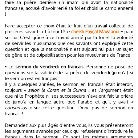
faire la prière derrière un imam qui avait la nationalité
française, accusé d’avoir renié sa foi et choisi le camp ennemi
!
Faire accepter ce choix était le fruit d’un travail collectif de
plusieurs savants et à leur tête
cheikh Fayçal Mawlaoui
− paix
sur lui. C’est grâce à ce travail animé par la foi et la volonté
de servir les musulmans que ces savants ont expliqué cette
question et que la nationalité n’est aujourd’hui plus un sujet
de gêne et de culpabilisation pour les musulmans de France
• Le
sermon du vendredi en français
. Personne ne pose de
questions sur la validité de la prière de vendredi (jumu’a) si
le sermon est en français.
Il y a quelques années, le sermon en français était interdit,
toujours
« selon le Coran et la Sunna »
et l’argument était
que ni le Prophète ni ses successeurs n’avaient fait la prière
de jumu’a en langue autre que l’arabe et qu’il y avait
«
consensus »
sur cette question. Donc pas de sermon en
français !
Demandez aux plus âgés d’entre vous, ils vous présenteront
les arguments avancés par ceux qui refusèrent d’introduire le
français dans le sermon. Ce sont les mêmes arguments