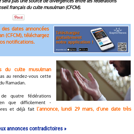
e sera pas une source de divergences entre les fédérations
nseil français du culte musulman (CFCM).
és des dates annoncées
man (CFCM), téléchargez
os notifications.
ais du culte musulman
pas au rendez-vous cette
s du Ramadan.
de quatre fédérations
en que difficilement -
l’annonce, lundi 29 mars, d’une date très
ores et déjà fait
eux annonces contradictoires »