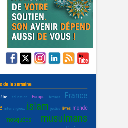
s de la semaine
France
Europe
-être
éducation
femmes
islam
e
monde
livres
interreligieux
justice
musulmans
mosquées