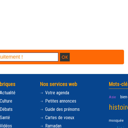
briques
Nos services web
Mots-clé
Actualité
Votre agenda
bien
Asie
Culture
Petites annonces
histoir
Débats
Guide des prénoms
Santé
Cartes de voeux
mosquée
Vidéos
Ramadan