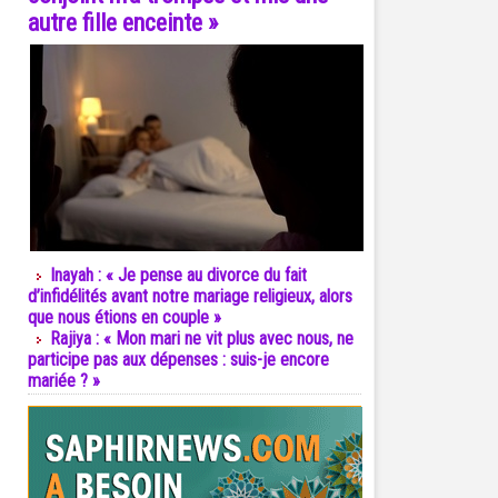
autre fille enceinte »
Inayah : « Je pense au divorce du fait
d’infidélités avant notre mariage religieux, alors
que nous étions en couple »
Rajiya : « Mon mari ne vit plus avec nous, ne
participe pas aux dépenses : suis-je encore
mariée ? »