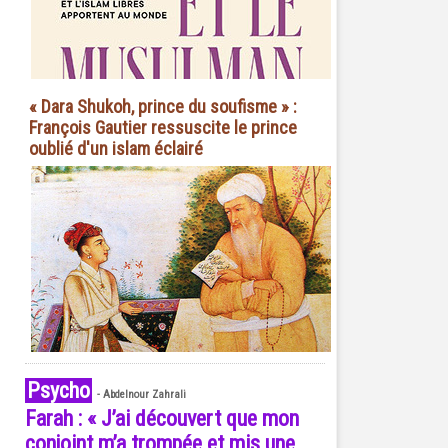
« Dara Shukoh, prince du soufisme » :
François Gautier ressuscite le prince
oublié d'un islam éclairé
Psycho
-
Abdelnour Zahrali
Farah : « J’ai découvert que mon
conjoint m’a trompée et mis une