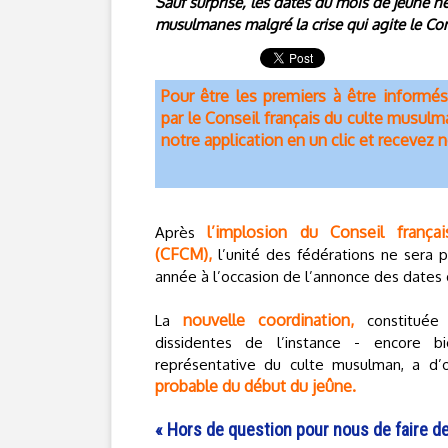
Sauf surprise, les dates du mois de jeûne n
musulmanes malgré la crise qui agite le Co
Pour être les premiers à être inform
par le Conseil français du culte musul
notre application en un clic et recevez n
l’implosion du Conseil franç
Après
(CFCM),
l’unité des fédérations ne sera 
année à l’occasion de l’annonce des date
nouvelle coordination,
La
constituée 
dissidentes de l’instance - encore bi
représentative du culte musulman, a d’
probable du début du jeûne.
« Hors de question pour nous de faire d