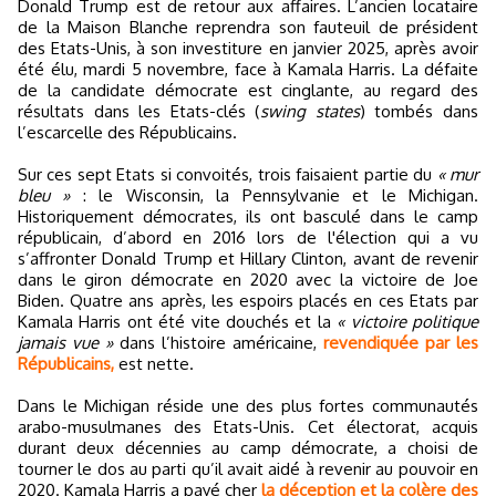
Donald Trump est de retour aux affaires. L’ancien locataire
de la Maison Blanche reprendra son fauteuil de président
des Etats-Unis, à son investiture en janvier 2025, après avoir
été élu, mardi 5 novembre, face à Kamala Harris. La défaite
de la candidate démocrate est cinglante, au regard des
résultats dans les Etats-clés (
swing states
) tombés dans
l’escarcelle des Républicains.
Sur ces sept Etats si convoités, trois faisaient partie du
« mur
bleu »
: le Wisconsin, la Pennsylvanie et le Michigan.
Historiquement démocrates, ils ont basculé dans le camp
républicain, d’abord en 2016 lors de l'élection qui a vu
s’affronter Donald Trump et Hillary Clinton, avant de revenir
dans le giron démocrate en 2020 avec la victoire de Joe
Biden. Quatre ans après, les espoirs placés en ces Etats par
Kamala Harris ont été vite douchés et la
« victoire politique
jamais vue »
dans l’histoire américaine,
revendiquée par les
Républicains,
est nette.
Dans le Michigan réside une des plus fortes communautés
arabo-musulmanes des Etats-Unis. Cet électorat, acquis
durant deux décennies au camp démocrate, a choisi de
tourner le dos au parti qu’il avait aidé à revenir au pouvoir en
2020. Kamala Harris a payé cher
la déception et la colère des