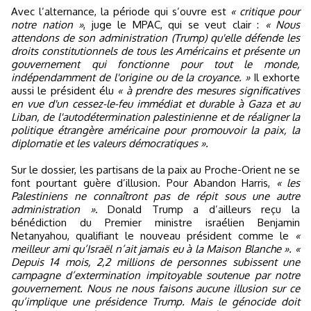
Avec l’alternance, la période qui s’ouvre est
« critique pour
notre nation »
, juge le MPAC, qui se veut clair :
« Nous
attendons de son administration (Trump) qu'elle défende les
droits constitutionnels de tous les Américains et présente un
gouvernement qui fonctionne pour tout le monde,
indépendamment de l'origine ou de la croyance. »
Il exhorte
aussi le président élu
« à prendre des mesures significatives
en vue d'un cessez-le-feu immédiat et durable à Gaza et au
Liban, de l'autodétermination palestinienne et de réaligner la
politique étrangère américaine pour promouvoir la paix, la
diplomatie et les valeurs démocratiques ».
Sur le dossier, les partisans de la paix au Proche-Orient ne se
font pourtant guère d’illusion. Pour Abandon Harris,
« les
Palestiniens ne connaîtront pas de répit sous une autre
administration »
. Donald Trump a d’ailleurs reçu la
bénédiction du Premier ministre israélien Benjamin
Netanyahou, qualifiant le nouveau président comme le
«
meilleur ami qu’Israël n’ait jamais eu à la Maison Blanche ». «
Depuis 14 mois, 2,2 millions de personnes subissent une
campagne d’extermination impitoyable soutenue par notre
gouvernement. Nous ne nous faisons aucune illusion sur ce
qu’implique une présidence Trump. Mais le génocide doit