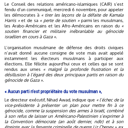
Le Conseil des relations américano-islamiques (CAIR) s’est
fendu d’un communiqué, mercredi 6 novembre, pour appeler
les démocrates à
« tirer les leçons de la défaite de Kamala
Harris »
et de sa
« perte de soutien »
parmi les musulmans,
les Arabo-Américains et les Afro-Américains en raison du
«
soutien financier et militaire inébranlable au génocide
israélien en cours à Gaza »
.
L’organisation musulmane de défense des droits civiques
n’avait donné aucune consigne de vote mais avait appelé
instamment les électeurs musulmans à participer aux
élections. Elle félicite aujourd'hui ceux et celles qui se sont
rendus aux urnes
« malgré la profonde frustration et la
désillusion à l’égard des deux principaux partis en raison du
génocide de Gaza ».
« Aucun parti n’est propriétaire du vote musulman »,
Le directeur exécutif, Nihad Awad, indique que
« l’échec de la
vice-présidente à présenter un plan pour mettre fin à ce
génocide, comme la suspension des armes à Israël, combiné
à son refus de laisser un Américano-Palestinien s’exprimer à
la Convention démocrate (an août dernier, ndlr) et à son
étreinte avec la fervente criminelle de guerre Liz Cheney »
, ex