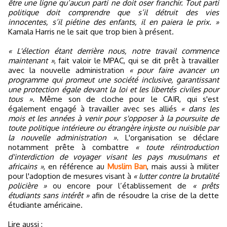
être une ligne qu’aucun parti ne doit oser franchir. Tout parti
politique doit comprendre que s’il détruit des vies
innocentes, s’il piétine des enfants, il en paiera le prix. »
Kamala Harris ne le sait que trop bien à présent.
« L'élection étant derrière nous, notre travail commence
maintenant »
, fait valoir le MPAC, qui se dit prêt à travailler
avec la nouvelle administration
« pour faire avancer un
programme qui promeut une société inclusive, garantissant
une protection égale devant la loi et les libertés civiles pour
tous ».
Même son de cloche pour le CAIR, qui s'est
également engagé à travailler avec ses alliés
« dans les
mois et les années à venir pour s'opposer à la poursuite de
toute politique intérieure ou étrangère injuste ou nuisible par
la nouvelle administration ».
L'organisation se déclare
notamment prête à combattre
« toute réintroduction
d'interdiction de voyager visant les pays musulmans et
africains »
, en référence au
Muslim Ban
, mais aussi à militer
pour l'adoption de mesures visant à
« lutter contre la brutalité
policière »
ou encore pour l’établissement de
« prêts
étudiants sans intérêt »
afin de résoudre la crise de la dette
étudiante américaine.
Lire aussi :