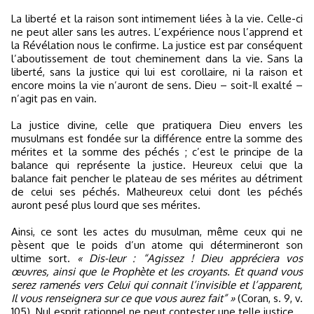
La liberté et la raison sont intimement liées à la vie. Celle-ci
ne peut aller sans les autres. L’expérience nous l’apprend et
la Révélation nous le confirme. La justice est par conséquent
l’aboutissement de tout cheminement dans la vie. Sans la
liberté, sans la justice qui lui est corollaire, ni la raison et
encore moins la vie n’auront de sens. Dieu – soit-Il exalté –
n’agit pas en vain.
La justice divine, celle que pratiquera Dieu envers les
musulmans est fondée sur la différence entre la somme des
mérites et la somme des péchés ; c’est le principe de la
balance qui représente la justice. Heureux celui que la
balance fait pencher le plateau de ses mérites au détriment
de celui ses péchés. Malheureux celui dont les péchés
auront pesé plus lourd que ses mérites.
Ainsi, ce sont les actes du musulman, même ceux qui ne
pèsent que le poids d’un atome qui détermineront son
ultime sort.
« Dis-leur : “Agissez ! Dieu appréciera vos
œuvres, ainsi que le Prophète et les croyants. Et quand vous
serez ramenés vers Celui qui connait l’invisible et l’apparent,
Il vous renseignera sur ce que vous aurez fait” »
(Coran, s. 9, v.
105). Nul esprit rationnel ne peut contester une telle justice.