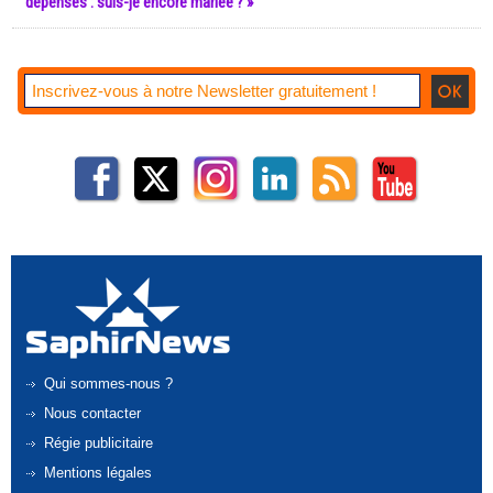
dépenses : suis-je encore mariée ? »
Qui sommes-nous ?
Nous contacter
Régie publicitaire
Mentions légales