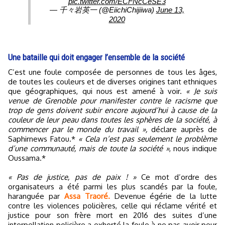
pic.twitter.com/ECFNcCeSE3
— 千々岩英一 (@EiichiChijiiwa)
June 13,
2020
Une bataille qui doit engager l’ensemble de la société
C’est une foule composée de personnes de tous les âges,
de toutes les couleurs et de diverses origines tant ethniques
que géographiques, qui nous est amené à voir.
« Je suis
venue de Grenoble pour manifester contre le racisme que
trop de gens doivent subir encore aujourd’hui à cause de la
couleur de leur peau dans toutes les sphères de la société, à
commencer par le monde du travail »,
déclare auprès de
Saphirnews Fatou.*
« Cela n’est pas seulement le problème
d’une communauté, mais de toute la société »
, nous indique
Oussama.*
« Pas de justice, pas de paix ! »
Ce mot d’ordre des
organisateurs a été parmi les plus scandés par la foule,
haranguée par
Assa Traoré.
Devenue égérie de la lutte
contre les violences policières, celle qui réclame vérité et
justice pour son frère mort en 2016 des suites d’une
interpellation policière a exhorté la foule à ne pas avoir peur