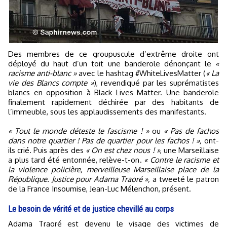
Des membres de ce groupuscule d’extrême droite ont
déployé du haut d’un toit une banderole dénonçant le
«
racisme anti-blanc »
avec le hashtag #WhiteLivesMatter (
« La
vie des Blancs compte »
), revendiqué par les suprématistes
blancs en opposition à Black Lives Matter. Une banderole
finalement rapidement déchirée par des habitants de
l’immeuble, sous les applaudissements des manifestants.
« Tout le monde déteste le fascisme ! »
ou
« Pas de fachos
dans notre quartier ! Pas de quartier pour les fachos ! »,
ont-
ils crié. Puis après des
« On est chez nous ! »
, une Marseillaise
a plus tard été entonnée, relève-t-on.
« Contre le racisme et
la violence policière, merveilleuse Marseillaise place de la
République. Justice pour Adama Traoré »,
a tweeté le patron
de la France Insoumise, Jean-Luc Mélenchon, présent.
Le besoin de vérité et de justice chevillé au corps
Adama Traoré est devenu le visage des victimes de