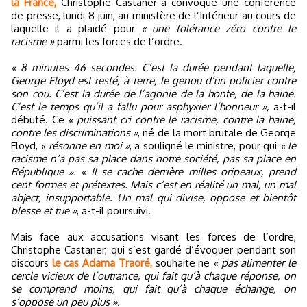
la France,
Christophe Castaner a convoqué une conférence
de presse, lundi 8 juin, au ministère de l’Intérieur au cours de
laquelle il a plaidé pour
« une tolérance zéro contre le
racisme »
parmi les forces de l’ordre.
« 8 minutes 46 secondes. C’est la durée pendant laquelle,
George Floyd est resté, à terre, le genou d’un policier contre
son cou. C’est la durée de l’agonie de la honte, de la haine.
C’est le temps qu’il a fallu pour asphyxier l’honneur »,
a-t-il
débuté. Ce
« puissant cri contre le racisme, contre la haine,
contre les discriminations »
, né de la mort brutale de George
Floyd,
« résonne en moi »
, a souligné le ministre, pour qui
« le
racisme n’a pas sa place dans notre société, pas sa place en
République ». « Il se cache derrière milles oripeaux, prend
cent formes et prétextes. Mais c’est en réalité un mal, un mal
abject, insupportable. Un mal qui divise, oppose et bientôt
blesse et tue »
, a-t-il poursuivi.
Mais face aux accusations visant les forces de l’ordre,
Christophe Castaner, qui s’est gardé d’évoquer pendant son
discours
le cas Adama Traoré,
souhaite ne
« pas alimenter le
cercle vicieux de l’outrance, qui fait qu’à chaque réponse, on
se comprend moins, qui fait qu’à chaque échange, on
s’oppose un peu plus ».