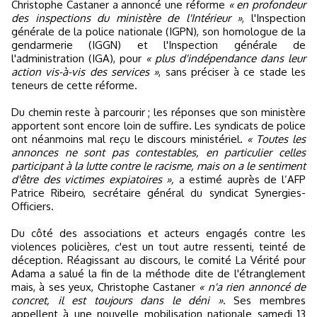
Christophe Castaner a annoncé une réforme
« en profondeur
des inspections du ministère de l'Intérieur »
, l'Inspection
générale de la police nationale (IGPN), son homologue de la
gendarmerie (IGGN) et l'Inspection générale de
l'administration (IGA), pour
« plus d'indépendance dans leur
action vis-à-vis des services »
, sans préciser à ce stade les
teneurs de cette réforme.
Du chemin reste à parcourir ; les réponses que son ministère
apportent sont encore loin de suffire. Les syndicats de police
ont néanmoins mal reçu le discours ministériel.
« Toutes les
annonces ne sont pas contestables, en particulier celles
participant à la lutte contre le racisme, mais on a le sentiment
d'être des victimes expiatoires »,
a estimé auprès de l’AFP
Patrice Ribeiro, secrétaire général du syndicat Synergies-
Officiers.
Du côté des associations et acteurs engagés contre les
violences policières, c'est un tout autre ressenti, teinté de
déception. Réagissant au discours, le comité La Vérité pour
Adama a salué la fin de la méthode dite de l'étranglement
mais, à ses yeux, Christophe Castaner
« n'a rien annoncé de
concret, il est toujours dans le déni »
. Ses membres
appellent à une nouvelle mobilisation nationale samedi 13