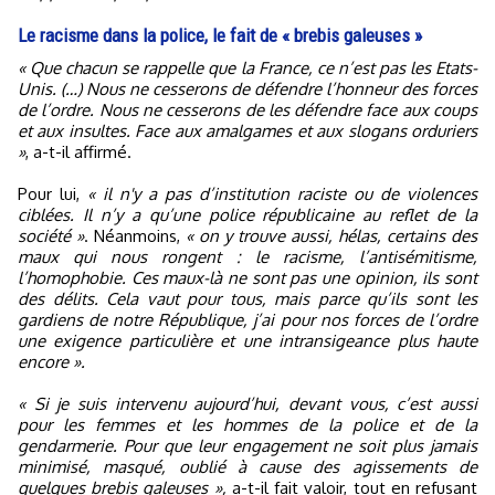
Le racisme dans la police, le fait de « brebis galeuses »
« Que chacun se rappelle que la France, ce n’est pas les Etats-
Unis. (…) Nous ne cesserons de défendre l’honneur des forces
de l’ordre. Nous ne cesserons de les défendre face aux coups
et aux insultes. Face aux amalgames et aux slogans orduriers
»
, a-t-il affirmé.
Pour lui,
« il n'y a pas d’institution raciste ou de violences
ciblées. Il n’y a qu’une police républicaine au reflet de la
société »
. Néanmoins,
« on y trouve aussi, hélas, certains des
maux qui nous rongent : le racisme, l’antisémitisme,
l’homophobie. Ces maux-là ne sont pas une opinion, ils sont
des délits. Cela vaut pour tous, mais parce qu’ils sont les
gardiens de notre République, j’ai pour nos forces de l’ordre
une exigence particulière et une intransigeance plus haute
encore ».
« Si je suis intervenu aujourd’hui, devant vous, c’est aussi
pour les femmes et les hommes de la police et de la
gendarmerie. Pour que leur engagement ne soit plus jamais
minimisé, masqué, oublié à cause des agissements de
quelques brebis galeuses »,
a-t-il fait valoir, tout en refusant