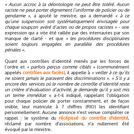
« Aucun accroc à la déontologie ne peut être toléré. Aucun
raciste ne peut porter dignement l’uniforme de policier ou de
gendarme »,
a ajouté le ministre, qui a demandé
« à ce
qu’une suspension soit systématiquement envisagée pour
chaque soupçon avéré d’actes ou de propos racistes »
- une
expression qui a vite été raillée par des internautes par son
manque de clarté - et que
« les procédures disciplinaires
soient toujours engagées en parallèle des procédures
pénales ».
Quant aux contrôles d’identité menés par les forces de
l’ordre et
« parfois perçus comme ciblés »
(communément
appelés
contrôles aux faciès)
, il appelle à
« veiller à ce qu’ils
ne soient jamais le paravent des discriminations »
.
« S’il y a
encore des services où le nombre de contrôle d’identité reste
un critère d’évaluation d’activité, je demande qu’il y soit mis
un terme immédiat »
, a-t-il indiqué, rappelant l'obligation
pour chaque policier de porter constamment, et de façon
visible, leur matricule à 7 chiffres (RIO) les identifiant
personnellement. Aucune annonce n'est venue compléter ce
rappel ; le système du
récépissé du contrôle d'identité
,
réclamé par nombre d'associations, n'a nullement été
évoqué par le ministre.