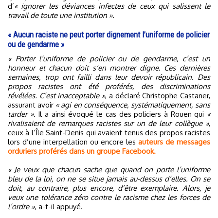
d’
« ignorer les déviances infectes de ceux qui salissent le
travail de toute une institution ».
« Aucun raciste ne peut porter dignement l’uniforme de policier
ou de gendarme »
« Porter l’uniforme de policier ou de gendarme, c’est un
honneur et chacun doit s’en montrer digne. Ces dernières
semaines, trop ont failli dans leur devoir républicain. Des
propos racistes ont été proférés, des discriminations
révélées. C’est inacceptable »
, a déclaré Christophe Castaner,
assurant avoir
« agi en conséquence, systématiquement, sans
tarder »
. Il a ainsi évoqué le cas des policiers à Rouen qui
«
rivalisaient de remarques racistes sur un de leur collègue »
,
ceux à l’Île Saint-Denis qui avaient tenus des propos racistes
lors d’une interpellation ou encore les
auteurs de messages
orduriers proférés dans un groupe Facebook.
« Je veux que chacun sache que quand on porte l’uniforme
bleu de la loi, on ne se situe jamais au-dessus d’elles. On se
doit, au contraire, plus encore, d’être exemplaire. Alors, je
veux une tolérance zéro contre le racisme chez les forces de
l’ordre »,
a-t-il appuyé.