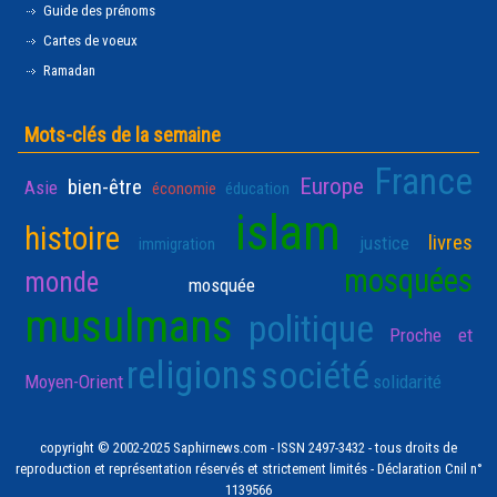
Guide des prénoms
Cartes de voeux
Ramadan
Mots-clés de la semaine
France
Europe
bien-être
Asie
économie
éducation
islam
histoire
livres
justice
immigration
mosquées
monde
mosquée
musulmans
politique
Proche et
religions
société
Moyen-Orient
solidarité
copyright © 2002-2025 Saphirnews.com - ISSN 2497-3432 - tous droits de
reproduction et représentation réservés et strictement limités - Déclaration Cnil n°
1139566