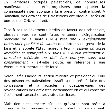
En Territoires occupés palestiniens, de nombreuses
manifestations ont été organisées pour appeler la
communauté internationale à faire pression contre Israël. A
Ramallah, des dizaines de Palestiniens ont bloqué l’accès au
bureau de l’ONU vendredi.
Face à ces soulèvements inédits en faveur des prisonniers,
plusieurs voix se sont faites entendre. L'Organisation
mondiale de la santé (OMS) s'est dite
« extrêmement
préoccupée par l'état de santé »
des détenus en grève de la
faim et a appelé l'Etat hébreu à leur
« assurer un accès
immédiat et approprié aux soins »
.
« Aucun traitement ni
procédure médicale ne doit être entrepris sans leur
consentement »
, a-t-elle ajouté, en référence à une
éventuelle alimentation de force.
Selon Farès Qaddoura, ancien ministre et président du Club
des prisonniers palestiniens, Israël serait prêt à faire des
concessions et à accéder à quelques-unes des
revendications des grévistes, notamment en ce qui concerne
l’isolement carcéral et les visites familiales.
Mais rien n’est encore sûr. Les grévistes sont prêts à
intensifier leur mouvement si rien n’est fait rapidement,