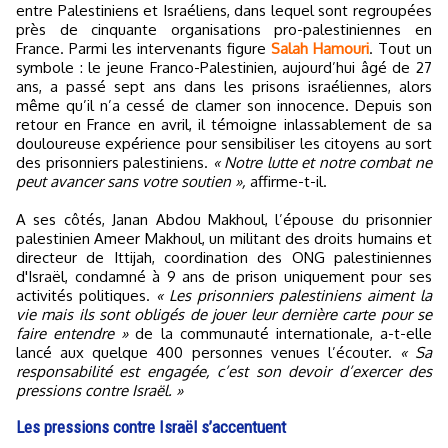
entre Palestiniens et Israéliens, dans lequel sont regroupées
près de cinquante organisations pro-palestiniennes en
France. Parmi les intervenants figure
Salah Hamouri
. Tout un
symbole : le jeune Franco-Palestinien, aujourd’hui âgé de 27
ans, a passé sept ans dans les prisons israéliennes, alors
même qu’il n’a cessé de clamer son innocence. Depuis son
retour en France en avril, il témoigne inlassablement de sa
douloureuse expérience pour sensibiliser les citoyens au sort
des prisonniers palestiniens.
« Notre lutte et notre combat ne
peut avancer sans votre soutien »,
affirme-t-il.
A ses côtés, Janan Abdou Makhoul, l’épouse du prisonnier
palestinien Ameer Makhoul, un militant des droits humains et
directeur de Ittijah, coordination des ONG palestiniennes
d'Israël, condamné à 9 ans de prison uniquement pour ses
activités politiques.
« Les prisonniers palestiniens aiment la
vie mais ils sont obligés de jouer leur dernière carte pour se
faire entendre »
de la communauté internationale, a-t-elle
lancé aux quelque 400 personnes venues l’écouter.
« Sa
responsabilité est engagée, c’est son devoir d’exercer des
pressions contre Israël. »
Les pressions contre Israël s’accentuent