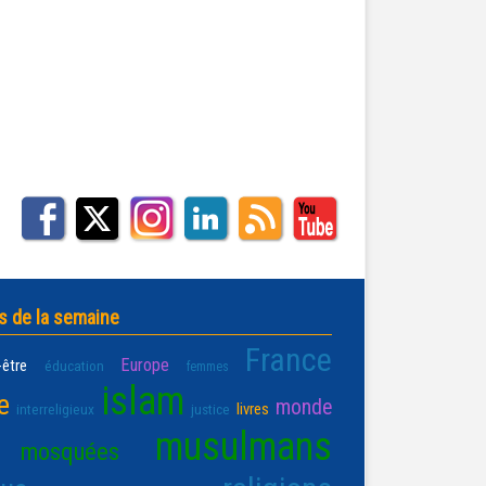
s de la semaine
France
Europe
-être
éducation
femmes
islam
e
monde
livres
interreligieux
justice
musulmans
mosquées