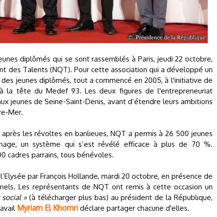
unes diplômés qui se sont rassemblés à Paris, jeudi 22 octobre,
ont des Talents (NQT). Pour cette association qui a développé un
des jeunes diplômés, tout a commencé en 2005, à l'initiative de
 à la tête du Medef 93. Les deux figures de l'entrepreneuriat
aux jeunes de Seine-Saint-Denis, avant d’étendre leurs ambitions
re-Mer.
e après les révoltes en banlieues, NQT a permis à 26 500 jeunes
nage, un système qui s’est révélé efficace à plus de 70 %.
000 cadres parrains, tous bénévoles.
à l’Elysée par François Hollande, mardi 20 octobre, en présence de
nels. Les représentants de NQT ont remis à cette occasion un
 social »
(à télécharger plus bas) au président de la République,
Myriam El Khomri
ravail
déclare partager chacune d'elles.