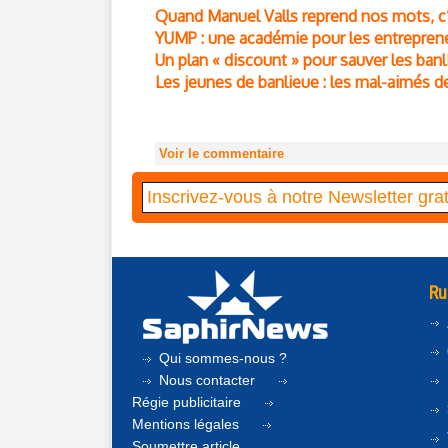
Quand Manuel Valls reprend nos mots, c’
YUMP : une académie pour les entrepren
Un plan « discount » pour sauver les banl
Les jeunes de banlieue : les mal-aimés d
Voir le commentaire
Ru
Qui sommes-nous ?
Nous contacter
Régie publicitaire
Mentions légales
Soumettre article