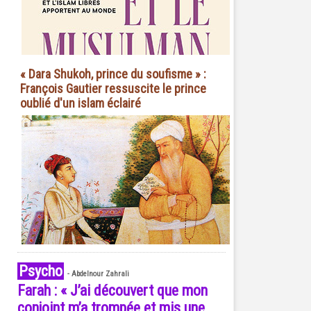
« Dara Shukoh, prince du soufisme » :
François Gautier ressuscite le prince
oublié d'un islam éclairé
Psycho
-
Abdelnour Zahrali
Farah : « J’ai découvert que mon
conjoint m’a trompée et mis une