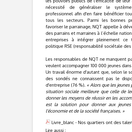
les pouvoirs publics de l'efficacité de leur 
nécessité de généraliser le systèm
professionnel afin d'en faire bénéficier to
tous les secteurs. Parmi les bonnes pr
favoriser le parrainage, NQT appelle à dé
des parrains et marraines à l’échelle nationa
entreprises à intégrer pleinement ce t
politique RSE (responsabilité sociétale des
Les responsables de NQT ne manquent pas 
veulent accompagner 100 000 jeunes dans l
Un travail énorme d'autant que, selon le
des sondés ne connaissent pas le dispo
d'entreprise (76 %).
« Alors que les jeunes
situation sociale meilleure que celle de l
donner les moyens de réussir en les accom
est la solution pour donner aux jeunes
l'économie et de la société françaises. »
Livre_blanc - Nos quartiers ont des tale
Lire aussi :