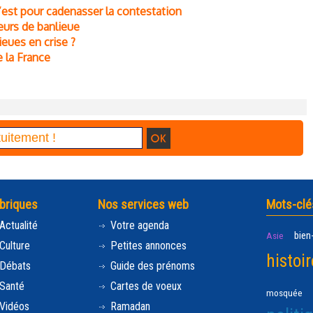
est pour cadenasser la contestation
eurs de banlieue
ieues en crise ?
e la France
briques
Nos services web
Mots-clé
Actualité
Votre agenda
bien
Asie
Culture
Petites annonces
histoir
Débats
Guide des prénoms
Santé
Cartes de voeux
mosquée
Vidéos
Ramadan