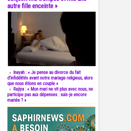
autre fille enceinte »
Inayah : « Je pense au divorce du fait
d’infidélités avant notre mariage religieux, alors
que nous étions en couple »
Rajiya : « Mon mari ne vit plus avec nous, ne
participe pas aux dépenses : suis-je encore
mariée ? »