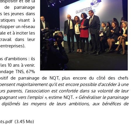
dispositif et de la
e de parrainage
us les jeunes dans
atiques visant à
velopper un réseau
le et à inciter les
ravail dans leur
 entreprises).
d'ambitions : ils
es 10 ans à venir.
 sondage TNS, 67%
sitif de parrainage de NQT, plus encore du côté des chefs
 pensent majoritairement qu'il est encore possible d'accéder à une
eurs parents, l'association est confortée dans sa volonté de leur
pagnant vers l'emploi »
, estime NQT.
« Généraliser le parrainage
 diplômés les moyens de leurs ambitions, aux bénéfices de
nts.pdf
(3.45 Mo)