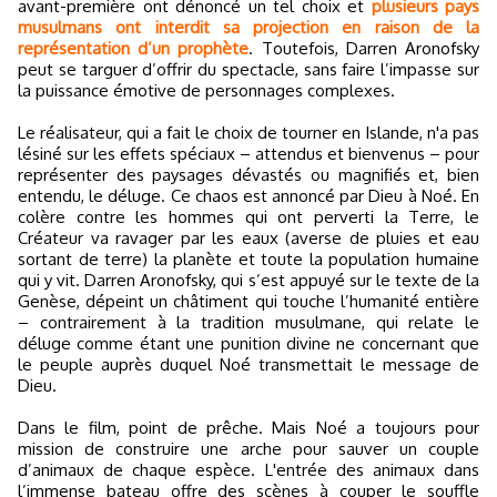
avant-première ont dénoncé un tel choix et
plusieurs pays
musulmans ont interdit sa projection en raison de la
représentation d’un prophète
. Toutefois, Darren Aronofsky
peut se targuer d’offrir du spectacle, sans faire l’impasse sur
la puissance émotive de personnages complexes.
Le réalisateur, qui a fait le choix de tourner en Islande, n'a pas
lésiné sur les effets spéciaux – attendus et bienvenus – pour
représenter des paysages dévastés ou magnifiés et, bien
entendu, le déluge. Ce chaos est annoncé par Dieu à Noé. En
colère contre les hommes qui ont perverti la Terre, le
Créateur va ravager par les eaux (averse de pluies et eau
sortant de terre) la planète et toute la population humaine
qui y vit. Darren Aronofsky, qui s’est appuyé sur le texte de la
Genèse, dépeint un châtiment qui touche l’humanité entière
– contrairement à la tradition musulmane, qui relate le
déluge comme étant une punition divine ne concernant que
le peuple auprès duquel Noé transmettait le message de
Dieu.
Dans le film, point de prêche. Mais Noé a toujours pour
mission de construire une arche pour sauver un couple
d’animaux de chaque espèce. L'entrée des animaux dans
l’immense bateau offre des scènes à couper le souffle