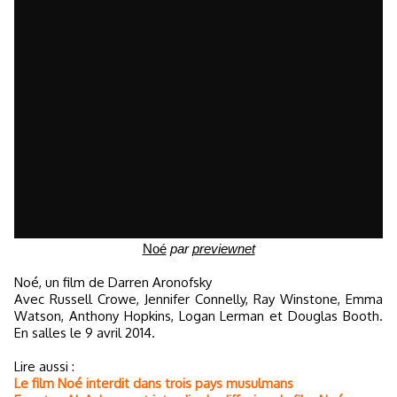
Noé
par
previewnet
Noé, un film de Darren Aronofsky
Avec Russell Crowe, Jennifer Connelly, Ray Winstone, Emma
Watson, Anthony Hopkins, Logan Lerman et Douglas Booth.
En salles le 9 avril 2014.
Lire aussi :
Le film Noé interdit dans trois pays musulmans