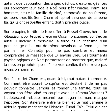
autant que l'apparition des anges déchus, créatures géantes
qui apportent leur aide à Noé pour bâtir l'arche. Parmi les
hommes, seule la famille de Noé, composée de sa femme,
de leurs trois fils Sem, Cham et Japhet ainsi que de la jeune
Ila, qu’ils ont recueillie enfant, doit y prendre place.
Sur le papier, le rôle de Noé offert à Russel Crowe, héros de
Gladiator
, pour lequel il reçu un Oscar, fonctionne. Sur l’écran
aussi. Il incarne à merveille la force et le charisme d’un
personnage qui a tout de même besoin de sa femme, jouée
par Jennifer Connelly, pour ne pas sombrer et mieux
comprendre le message que lui envoie Dieu. Les tourments
psychologiques de Noé permettent de montrer que, malgré
la mission prophétique qu"il se voit confier, il n’en reste pas
moins un homme.
Son fils cadet Cham est, quant à lui, tout autant tourmenté.
Comment être apaisé lorsqu’on est destiné à de ne pas
pouvoir connaître l’amour et fonder une famille, tout en
voyant son frère aîné en couple avec Ila (Emma Watson) ?
L’adolescent rebelle, incarné par Logan Lerman, marque
l’épopée. Son itinéraire entre le bien et le mal l’amène à
aider le grand méchant de l’histoire, Tubal-Caïn. Celui-ci n’est