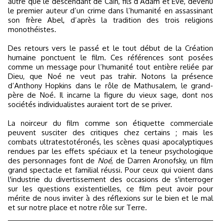
autre que le descendant de Caïn, fils d’Adam et Eve, devenu
le premier auteur d’un crime dans l’humanité en assassinant
son frère Abel, d’après la tradition des trois religions
monothéistes.
Des retours vers le passé et le tout début de la Création
humaine ponctuent le film. Ces références sont posées
comme un message pour l’humanité tout entière reliée par
Dieu, que Noé ne veut pas trahir. Notons la présence
d’Anthony Hopkins dans le rôle de Mathusalem, le grand-
père de Noé. Il incarne la figure du vieux sage, dont nos
sociétés individualistes auraient tort de se priver.
La noirceur du film comme son étiquette commerciale
peuvent susciter des critiques chez certains ; mais les
combats ultratestotéronés, les scènes quasi apocalyptiques
rendues par les effets spéciaux et la teneur psychologique
des personnages font de
Noé
, de Darren Aronofsky, un film
grand spectacle et familial réussi. Pour ceux qui voient dans
l'industrie du divertissement des occasions de s'interroger
sur les questions existentielles, ce film peut avoir pour
mérite de nous inviter à des réflexions sur le bien et le mal
et sur notre place et notre rôle sur Terre.