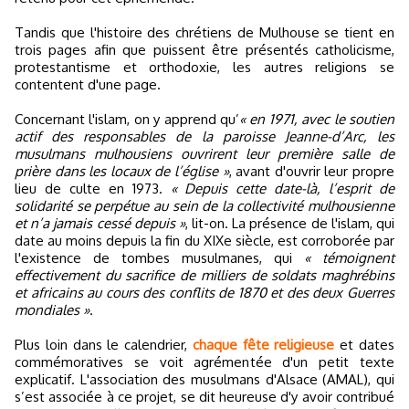
Tandis que l'histoire des chrétiens de Mulhouse se tient en
trois pages afin que puissent être présentés catholicisme,
protestantisme et orthodoxie, les autres religions se
contentent d'une page.
Concernant l'islam, on y apprend qu’
« en 1971, avec le soutien
actif des responsables de la paroisse Jeanne-d’Arc, les
musulmans mulhousiens ouvrirent leur première salle de
prière dans les locaux de l’église »
, avant d'ouvrir leur propre
lieu de culte en 1973.
« Depuis cette date-là, l’esprit de
solidarité se perpétue au sein de la collectivité mulhousienne
et n’a jamais cessé depuis »
, lit-on. La présence de l'islam, qui
date au moins depuis la fin du XIXe siècle, est corroborée par
l'existence de tombes musulmanes, qui
« témoignent
effectivement du sacrifice de milliers de soldats maghrébins
et africains au cours des conflits de 1870 et des deux Guerres
mondiales »
.
Plus loin dans le calendrier,
chaque fête religieuse
et dates
commémoratives se voit agrémentée d'un petit texte
explicatif. L'association des musulmans d'Alsace (AMAL), qui
s’est associée à ce projet, se dit heureuse d'y avoir contribué