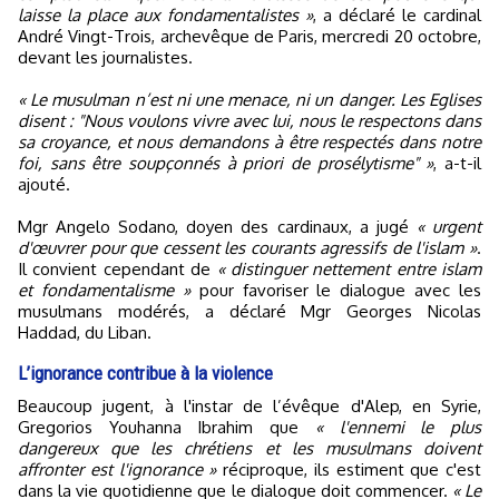
laisse la place aux fondamentalistes »
, a déclaré le cardinal
André Vingt-Trois, archevêque de Paris, mercredi 20 octobre,
devant les journalistes.
« Le musulman n’est ni une menace, ni un danger. Les Eglises
disent : "Nous voulons vivre avec lui, nous le respectons dans
sa croyance, et nous demandons à être respectés dans notre
foi, sans être soupçonnés à priori de prosélytisme" »
, a-t-il
ajouté.
Mgr Angelo Sodano, doyen des cardinaux, a jugé
« urgent
d'œuvrer pour que cessent les courants agressifs de l'islam »
.
Il convient cependant de
« distinguer nettement entre islam
et fondamentalisme »
pour favoriser le dialogue avec les
musulmans modérés, a déclaré Mgr Georges Nicolas
Haddad, du Liban.
L’ignorance contribue à la violence
Beaucoup jugent, à l'instar de l’évêque d'Alep, en Syrie,
Gregorios Youhanna Ibrahim que
« l'ennemi le plus
dangereux que les chrétiens et les musulmans doivent
affronter est l'ignorance »
réciproque, ils estiment que c'est
dans la vie quotidienne que le dialogue doit commencer.
« Le