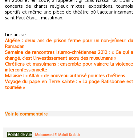
en 2008 et en 2009, a rappelé Mgr Élias Nassar, du Liban :
concerts de chants religieux mixtes, expositions, tournois
sportifs et même une pièce de théâtre où l'acteur incarnant
saint Paul était... musulman.
Lire aussi :
Algérie : deux ans de prison ferme pour un non-jeûneur du
Ramadan
Semaine de rencontres islamo-chrétiennes 2010 : « Ce qui a
changé, c'est l'investissement accru des musulmans »
Chrétiens et musulmans : ensemble pour vaincre la violence
interconfessionnelle
Malaisie : « Allah » de nouveau autorisé pour les chrétiens
Voyage du pape en Terre sainte : « La page Ratisbonne est
tournée »
Voir le commentaire
Points de vue
-
Mohammed El Mahdi Krabch