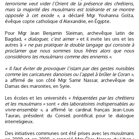
terrorisme veut vider l’Orient de la présence des chrétiens,
mais la majorité des musulmans est tolérante et se montre
opposée à cet exode »
, a déclaré Mgr Youhanna Golta,
évêque copte catholique d’Alexandrie, en Égypte.
Pour Mgr Jean Benjamin Sleiman, archevêque latin de
Bagdad,
« dialoguer, c’est aimer »
et il invite les uns et les
autres à
« ne pas pratiquer le double langage qui consiste à
proclamer que nous sommes tous frères alors que nous
considérons les musulmans comme des ennemis »
.
« Il faut éviter de provoquer l’islam par des gestes nuisibles
comme les caricatures danoises ou l’appel à brûler le Coran »
,
a affirmé de son côté Mgr Samir Nassar, archevêque de
Damas des maronites, en Syrie.
Les écoles et les universités
« fréquentées par les chrétiens
et les musulmans »
sont
« des laboratoires indispensables au
vivre-ensemble »
, a affirmé le cardinal français Jean-Louis
Tauran, président du Conseil pontifical pour le dialogue
interreligieux.
Des initiatives communes ont été prises avec les musulmans