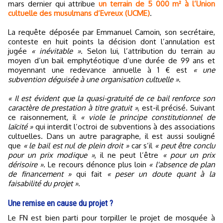
mars dernier qui attribue
un terrain de 5 000 m² à l’Union
cultuelle des musulmans d’Evreux (UCME)
.
La requête déposée par Emmanuel Camoin, son secrétaire,
conteste en huit points la décision dont l’annulation est
jugée
« inévitable »
. Selon lui, l’attribution du terrain au
moyen d’un bail emphytéotique d’une durée de 99 ans et
moyennant une redevance annuelle à 1 € est
« une
subvention déguisée à une organisation cultuelle »
.
« Il est évident que la quasi-gratuité de ce bail renforce son
caractère de prestation à titre gratuit »
, est-il précisé. Suivant
ce raisonnement, il
« viole le principe constitutionnel de
laïcité »
qui interdit l’octroi de subventions à des associations
cultuelles. Dans un autre paragraphe, il est aussi souligné
que
« le bail est nul de plein droit »
car s’il
« peut être conclu
pour un prix modique »
, il ne peut l’être
« pour un prix
dérisoire »
. Le recours dénonce plus loin
« l'absence de plan
de financement »
qui fait
« peser un doute quant à la
faisabilité du projet »
.
Une remise en cause du projet ?
Le FN est bien parti pour torpiller le projet de mosquée à