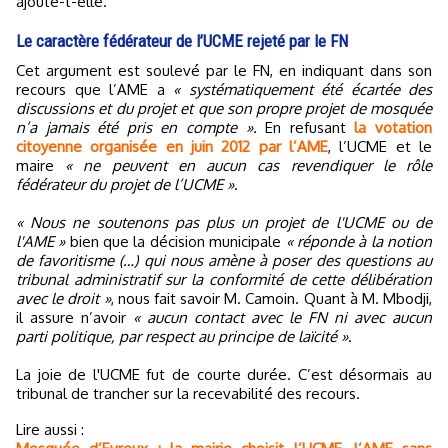
ajoute-t-elle.
Le caractère fédérateur de l’UCME rejeté par le FN
Cet argument est soulevé par le FN, en indiquant dans son
recours que l’AME a
« systématiquement été écartée des
discussions et du projet et que son propre projet de mosquée
n’a jamais été pris en compte ».
En refusant
la votation
citoyenne organisée en juin 2012 par l’AME
, l’UCME et le
maire
« ne peuvent en aucun cas revendiquer le rôle
fédérateur du projet de l’UCME »
.
« Nous ne soutenons pas plus un projet de l'UCME ou de
l'AME »
bien que la décision municipale
« réponde à la notion
de favoritisme (…) qui nous amène à poser des questions au
tribunal administratif sur la conformité de cette délibération
avec le droit »
, nous fait savoir M. Camoin. Quant à M. Mbodji,
il assure n’avoir
« aucun contact avec le FN ni avec aucun
parti politique, par respect au principe de laïcité »
.
La joie de l'UCME fut de courte durée. C’est désormais au
tribunal de trancher sur la recevabilité des recours.
Lire aussi :