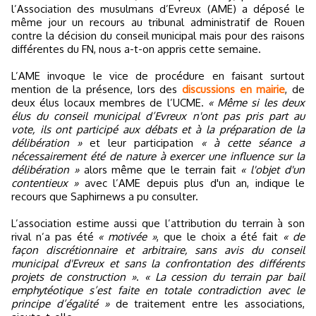
l’Association des musulmans d’Evreux (AME) a déposé le
même jour un recours au tribunal administratif de Rouen
contre la décision du conseil municipal mais pour des raisons
différentes du FN, nous a-t-on appris cette semaine.
L’AME invoque le vice de procédure en faisant surtout
mention de la présence, lors des
discussions en mairie
, de
deux élus locaux membres de l’UCME.
« Même si les deux
élus du conseil municipal d’Evreux n'ont pas pris part au
vote, ils ont participé aux débats et à la préparation de la
délibération »
et leur participation
« à cette séance a
nécessairement été de nature à exercer une influence sur la
délibération »
alors même que le terrain fait
« l'objet d'un
contentieux »
avec l’AME depuis plus d'un an, indique le
recours que Saphirnews a pu consulter.
L’association estime aussi que l’attribution du terrain à son
rival n’a pas été
« motivée »
, que le choix a été fait
« de
façon discrétionnaire et arbitraire, sans avis du conseil
municipal d'Evreux et sans la confrontation des différents
projets de construction »
.
« La cession du terrain par bail
emphytéotique s’est faite en totale contradiction avec le
principe d’égalité »
de traitement entre les associations,