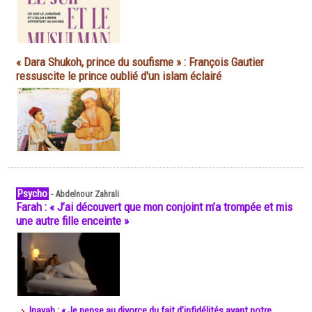
« Dara Shukoh, prince du soufisme » : François Gautier
ressuscite le prince oublié d'un islam éclairé
Psycho
-
Abdelnour Zahrali
Farah : « J’ai découvert que mon conjoint m’a trompée et mis
une autre fille enceinte »
Inayah : « Je pense au divorce du fait d’infidélités avant notre