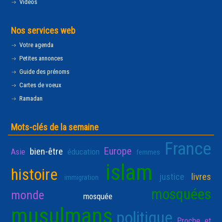
Vidéos
Nos services web
Votre agenda
Petites annonces
Guide des prénoms
Cartes de voeux
Ramadan
Mots-clés de la semaine
France
Europe
bien-être
Asie
éducation
femmes
islam
histoire
justice
livres
immigration
mosquées
monde
mosquée
musulmans
politique
Proche et