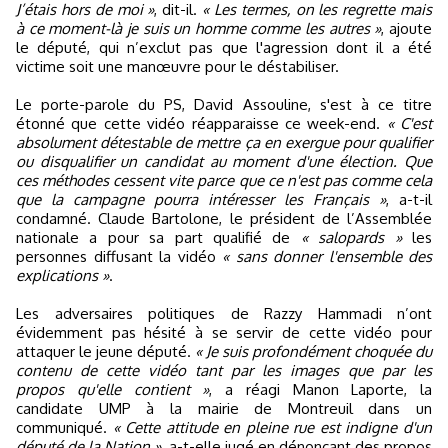
J’étais hors de moi »
, dit-il.
« Les termes, on les regrette mais
à ce moment-là je suis un homme comme les autres »
, ajoute
le député, qui n’exclut pas que l'agression dont il a été
victime soit une manœuvre pour le déstabiliser.
Le porte-parole du PS, David Assouline, s'est à ce titre
étonné que cette vidéo réapparaisse ce week-end.
« C'est
absolument détestable de mettre ça en exergue pour qualifier
ou disqualifier un candidat au moment d'une élection. Que
ces méthodes cessent vite parce que ce n'est pas comme cela
que la campagne pourra intéresser les Français »
, a-t-il
condamné. Claude Bartolone, le président de l’Assemblée
nationale a pour sa part qualifié de
« salopards »
les
personnes diffusant la vidéo
« sans donner l'ensemble des
explications »
.
Les adversaires politiques de Razzy Hammadi n’ont
évidemment pas hésité à se servir de cette vidéo pour
attaquer le jeune député.
« Je suis profondément choquée du
contenu de cette vidéo tant par les images que par les
propos qu'elle contient »
, a réagi Manon Laporte, la
candidate UMP à la mairie de Montreuil dans un
communiqué.
« Cette attitude en pleine rue est indigne d'un
député de la Nation »
, a-t-elle jugé en dénonçant des propos