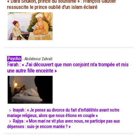
« Dara Shukoh, prince du soufisme » : François Gautier
ressuscite le prince oublié d'un islam éclairé
Psycho
-
Abdelnour Zahrali
Farah : « J’ai découvert que mon conjoint m’a trompée et mis
une autre fille enceinte »
Inayah : « Je pense au divorce du fait d’infidélités avant notre
mariage religieux, alors que nous étions en couple »
Rajiya : « Mon mari ne vit plus avec nous, ne participe pas aux
dépenses : suis-je encore mariée ? »