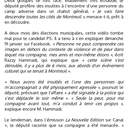
Deux groupes se font face. Visiblement très échaudé, le
député profère des insultes à l’encontre d’une personne du
camp adverse dans un chahut général.
« Je vais faire
descendre toutes les cités de Montreuil »
, menace-t-il, prêt à
en découdre.
A deux mois des élections municipales, cette vidéo tombe
mal pour le candidat PS. Il a tenu à s’en expliquer dimanche
19 janvier sur Facebook.
« Personne ne peut comprendre ces
images en dehors du contexte de violence et de peur dans
lequel ma compagne, mes amis et moi-même étions »
, écrit
Razzy Hammadi, qui explique que
« cette scène s'est
déroulée, il y a plus de 6 mois, aux abords d'un événement
culturel qui se tenait à Montreuil »
.
« Nous avons été insultés et l’une des personnes qui
m’accompagnait a été physiquement agressée »
, poursuit le
député, précisant que l'affaire
« a été signalée à la police qui
s’est déplacée le soir même »
.
« Seule la peur, pour ma
compagne avant tout, m’a conduit à tenir ces propos »
,
explique encore M. Hammadi.
Le lendemain, dans l’émission
La Nouvelle Edition
sur Canal
+, le député raconte que sa compagne a été menacée.
«