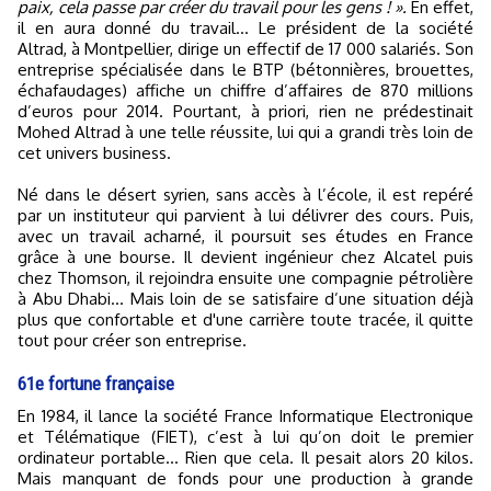
paix, cela passe par créer du travail pour les gens ! ».
En effet,
il en aura donné du travail… Le président de la société
Altrad, à Montpellier, dirige un effectif de 17 000 salariés. Son
entreprise spécialisée dans le BTP (bétonnières, brouettes,
échafaudages) affiche un chiffre d’affaires de 870 millions
d’euros pour 2014. Pourtant, à priori, rien ne prédestinait
Mohed Altrad à une telle réussite, lui qui a grandi très loin de
cet univers business.
Né dans le désert syrien, sans accès à l’école, il est repéré
par un instituteur qui parvient à lui délivrer des cours. Puis,
avec un travail acharné, il poursuit ses études en France
grâce à une bourse. Il devient ingénieur chez Alcatel puis
chez Thomson, il rejoindra ensuite une compagnie pétrolière
à Abu Dhabi… Mais loin de se satisfaire d’une situation déjà
plus que confortable et d'une carrière toute tracée, il quitte
tout pour créer son entreprise.
61e fortune française
En 1984, il lance la société France Informatique Electronique
et Télématique (FIET), c’est à lui qu’on doit le premier
ordinateur portable... Rien que cela. Il pesait alors 20 kilos.
Mais manquant de fonds pour une production à grande