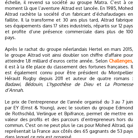
échelle, il revend sa société au groupe Matra. C’est à ce
moment là que l’aventure Altrad est lancée. En 1985, Mohed
Altrad rachète la société d’un fabricant d’échafaudages en
faillite. Il la transforme et 30 ans plus tard, Altrad fabrique
ses équipements dans 17 sites industriels, répartis sur 12 pays
et profite d’une présence commerciale dans plus de 100
pays.
Après le rachat du groupe néerlandais Hertel en mars 2015,
le groupe Altrad voit ainsi doubler son chiffre d'affaire pour
atteindre 1,8 milliard d’euros cette année. Selon
Challenges
,
il est à la 61e place du classement des fortunes françaises. Il
est également connu pour être président du Montpellier
Hérault Rugby depuis 2011 et auteur de quatre romans :
Badawi
,
Bédouin
,
L’hypothèse de Dieu
et
La Promesse
d’Annah
.
Le prix de l'entrepreneur de l'année organisé du 3 au 7 juin
par EY (Ernst & Young), avec le soutien du groupe Edmond
de Rothschild, Verlingue et Bpifrance, permet de mettre en
valeur des profils et des parcours d’entrepreneurs hors du
commun. C'est on ne peut plus le cas pour Mohed Altrad, qui
représentait la France aux côtés des 65 gagnants de 53 pays
dans lequel ce prix est organisé.