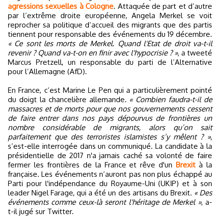
agressions sexuelles à Cologne
. Attaquée de part et d’autre
par l’extrême droite européenne, Angela Merkel se voit
reprocher sa politique d’accueil des migrants que des partis
tiennent pour responsable des événements du 19 décembre.
« Ce sont les morts de Merkel. Quand l'Etat de droit va-t-il
revenir ? Quand va-t-on en finir avec l'hypocrisie ? »
, a tweeté
Marcus Pretzell, un responsable du parti de l’Alternative
pour l’Allemagne (AfD).
En France, c’est Marine Le Pen qui a particulièrement pointé
du doigt la chancelière allemande.
« Combien faudra-t-il de
massacres et de morts pour que nos gouvernements cessent
de faire entrer dans nos pays dépourvus de frontières un
nombre considérable de migrants, alors qu’on sait
parfaitement que des terroristes islamistes s’y mêlent ? »
,
s’est-elle interrogée dans un communiqué. La candidate à la
présidentielle de 2017 n'a jamais caché sa volonté de faire
fermer les frontières de la France et rêve d'un
Brexit
à la
française. Les événements n’auront pas non plus échappé au
Parti pour l'indépendance du Royaume-Uni (UKIP) et à son
leader Nigel Farage, qui a été un des artisans du Brexit.
« Des
événements comme ceux-là seront l'héritage de Merkel »
, a-
t-il jugé sur Twitter.