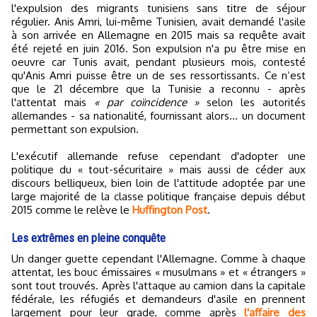
l'expulsion des migrants tunisiens sans titre de séjour
régulier. Anis Amri, lui-même Tunisien, avait demandé l'asile
à son arrivée en Allemagne en 2015 mais sa requête avait
été rejeté en juin 2016. Son expulsion n'a pu être mise en
oeuvre car Tunis avait, pendant plusieurs mois, contesté
qu'Anis Amri puisse être un de ses ressortissants. Ce n’est
que le 21 décembre que la Tunisie a reconnu - après
l'attentat mais
« par coïncidence »
selon les autorités
allemandes - sa nationalité, fournissant alors... un document
permettant son expulsion.
L'exécutif allemande refuse cependant d'adopter une
politique du « tout-sécuritaire » mais aussi de céder aux
discours belliqueux, bien loin de l'attitude adoptée par une
large majorité de la classe politique française depuis début
2015 comme le relève le
Huffington Post
.
Les extrêmes en pleine conquête
Un danger guette cependant l'Allemagne. Comme à chaque
attentat, les bouc émissaires « musulmans » et « étrangers »
sont tout trouvés. Après l'attaque au camion dans la capitale
fédérale, les réfugiés et demandeurs d'asile en prennent
largement pour leur grade, comme après
l'affaire des