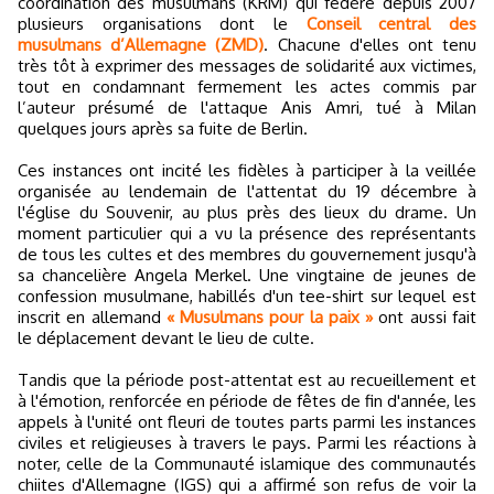
coordination des musulmans (KRM) qui fédère depuis 2007
plusieurs organisations dont le
Conseil central des
musulmans d’Allemagne (ZMD)
. Chacune d'elles ont tenu
très tôt à exprimer des messages de solidarité aux victimes,
tout en condamnant fermement les actes commis par
l’auteur présumé de l'attaque Anis Amri, tué à Milan
quelques jours après sa fuite de Berlin.
Ces instances ont incité les fidèles à participer à la veillée
organisée au lendemain de l'attentat du 19 décembre à
l'église du Souvenir, au plus près des lieux du drame. Un
moment particulier qui a vu la présence des représentants
de tous les cultes et des membres du gouvernement jusqu'à
sa chancelière Angela Merkel. Une vingtaine de jeunes de
confession musulmane, habillés d'un tee-shirt sur lequel est
inscrit en allemand
« Musulmans pour la paix »
ont aussi fait
le déplacement devant le lieu de culte.
Tandis que la période post-attentat est au recueillement et
à l'émotion, renforcée en période de fêtes de fin d'année, les
appels à l'unité ont fleuri de toutes parts parmi les instances
civiles et religieuses à travers le pays. Parmi les réactions à
noter, celle de la Communauté islamique des communautés
chiites d'Allemagne (IGS) qui a affirmé son refus de voir la