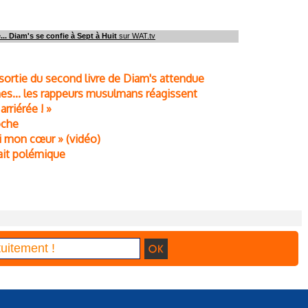
... Diam's se confie à Sept à Huit
sur WAT.tv
 sortie du second livre de Diam's attendue
mes... les rappeurs musulmans réagissent
arriérée ! »
oche
ri mon cœur » (vidéo)
fait polémique