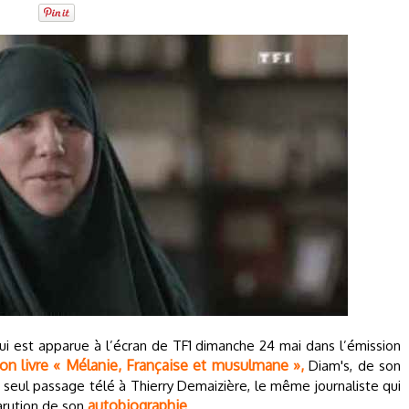
ui est apparue à l’écran de TF1 dimanche 24 mai dans l’émission
son livre « Mélanie, Française et musulmane »,
Diam's, de son
seul passage télé à Thierry Demaizière, le même journaliste qui
autobiographie
arution de son
.