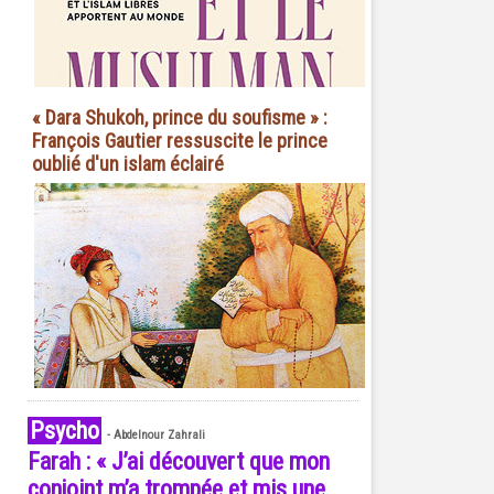
« Dara Shukoh, prince du soufisme » :
François Gautier ressuscite le prince
oublié d'un islam éclairé
Psycho
-
Abdelnour Zahrali
Farah : « J’ai découvert que mon
conjoint m’a trompée et mis une