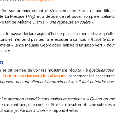
re son premier enfant et s’est remariée. Elle a eu une fille, a
de La Mecque (
Hajj
) et a décidé de retrouver son père, celui-là
rs fait de Mélanie Diam’s,
« une rappeuse en colère »
.
ar le passé déclare aujourd’hui ne plus assumer l'artiste qu’elle
nsons et n’entend pas les faire écouter à sa fille.
« Il faut le dire,
mme-là »
, lance Mélanie Georgiades, habillé d’un jilbeb vert
« pour
aliste.
es
lle se dit peinée de voir les musulmans réduits
« à quelques fous,
Tout en condamnant les attaques,
»
.
concernant les caricatures
choquent personnellement énormément », « il faut entendre que,
ais plus attention quand je sors malheureusement ». « Quand on me
e cas contraire, elle confie s’être faite insulter et avoir subi des
«
ulmane, je n’ai pas à choisir »
, répond-t-elle.