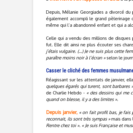
Depuis, Mélanie Georgiades a divorcé du pè
également accompli le grand pèlerinage 
même qui l’a abandonné enfant et qui a alo
Celle qui a vendu des millions de disques p
fut. Elle dit ainsi ne plus écouter ses cha
j’étais vulgaire. (…) Je ne suis plus cette fe
paraître moins noir à l’écran »
selon le journ
Casser le cliché des femmes musulman
Réagissant sur les attentats de janvier, e
quelques égarés qui turent, sont barbares 
de Charlie Hebdo -
« des dessins qui me 
quand on blesse, il y a des limites ».
Depuis janvier,
« on fait profil bas, je f
reconnait, ils sont très sympas »
mais dans l
Rentre chez toi ». « Je suis Française et mus