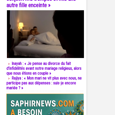
autre fille enceinte »
Inayah : « Je pense au divorce du fait
d’infidélités avant notre mariage religieux, alors
que nous étions en couple »
Rajiya : « Mon mari ne vit plus avec nous, ne
participe pas aux dépenses : suis-je encore
mariée ? »