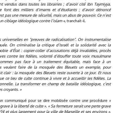
 vendus dans toutes les librairies ; d’avoir cité Ibn Taymiyya,
 font des milliers d’imams et d’étudiants ; d’avoir dénoncé
n’est pas une mesure de sécurité, mais un abus de pouvoir. Ce n’est
n ciblage idéologique contre l’islam »
, tranchait-il.
 universelles en "preuves de radicalisation". On instrumentalise
. On criminalise la critique d’Israël et la solidarité avec la
hobie d’État : copier-coller d’accusations déjà invalidées, procès
ves contre les fidèles, volonté d’étouffer toute voix musulmane
mmes pas face à un traitement équitable, mais face à un
Ils veulent faire de la mosquée des Bleuets un exemple, pour
it clair : la mosquée des Bleuets reste ouverte à ce jour. Et nous
 ce lieu de culte continue à vivre et à accueillir les fidèles. La
tionnelle. La transformer en champ de bataille idéologique, c’est
s croyants. »
t un communiqué pour se dire mobilisée contre une procédure
«
grave à la liberté de culte ». « Sa fermeture serait une perte grave
/14 et plus largement pour la ville de Marseille et ses environs »
,