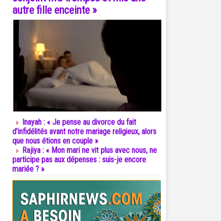
autre fille enceinte »
Inayah : « Je pense au divorce du fait
d’infidélités avant notre mariage religieux, alors
que nous étions en couple »
Rajiya : « Mon mari ne vit plus avec nous, ne
participe pas aux dépenses : suis-je encore
mariée ? »