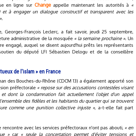
Change
ise en ligne sur
appelle maintenant les autorités à
«
) et à engager un dialogue constructif et transparent avec les
».
 Georges-François Leclerc, a fait savoir, jeudi 25 septembre,
meture administrative de la mosquée
« la semaine prochaine »
. Un
tre engagé, auquel se disent aujourd'hui prêts les représentants
utien du député LFI Sébastien Delogu et de la conseillère
tueux de l'islam » en France
lman des Bouches-du-Rhône (CDCM 13) a également apporté son
ision préfectorale
« repose sur des accusations contestées visant
 et dont la condamnation fait actuellement l'objet d'un appel
 l'ensemble des fidèles et les habitants du quartier qui se trouvent
ure comme une punition collective injuste »
, a-t-elle fait part
 rencontre avec les services préfectoraux n'ont pas abouti,
« en
gue »
car
« seule la concertation permet d'éviter tensions et