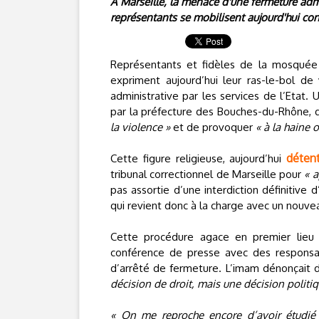
A Marseille, la menace d'une fermeture adm
représentants se mobilisent aujourd'hui con
Représentants et fidèles de la mosquée 
expriment aujourd’hui leur ras-le-bol de
administrative par les services de l’Eta
par la préfecture des Bouches-du-Rhône, q
la violence »
et de provoquer
« à la haine 
détent
Cette figure religieuse, aujourd’hui
tribunal correctionnel de Marseille pour
« a
pas assortie d’une interdiction définitive
qui revient donc à la charge avec un nouve
Cette procédure agace en premier lieu 
conférence de presse avec des responsa
d’arrêté de fermeture. L’imam dénonçait 
décision de droit, mais une décision politiq
« On me reproche encore d’avoir étudié 