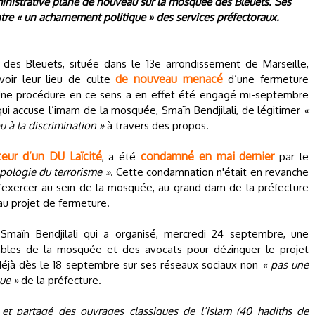
inistrative plane de nouveau sur la mosquée des Bleuets. Ses
tre « un acharnement politique » des services préfectoraux.
des Bleuets, située dans le 13e arrondissement de Marseille,
de nouveau menacé
 voir leur lieu de culte
d’une fermeture
t. Une procédure en ce sens a en effet été engagé mi-septembre
ui accuse l’imam de la mosquée, Smaïn Bendjilali, de légitimer
«
ou à la discrimination »
à travers des propos.
eur d’un DU Laïcité
condamné en mai dernier
, a été
par le
pologie du terrorisme »
. Cette condamnation n'était en revanche
 d’exercer au sein de la mosquée, au grand dam de la préfecture
au projet de fermeture.
Smaïn Bendjilali qui a organisé, mercredi 24 septembre, une
bles de la mosquée et des avocats pour dézinguer le projet
déjà dès le 18 septembre sur ses réseaux sociaux non
« pas une
ue »
de la préfecture.
et partagé des ouvrages classiques de l’islam (40 hadiths de