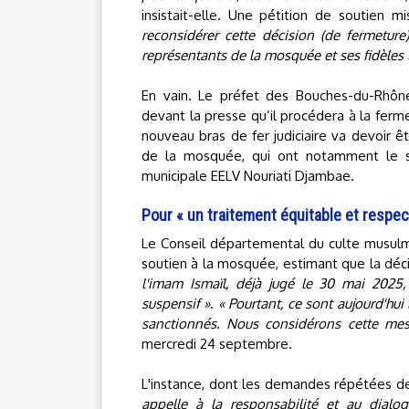
insistait-elle. Une pétition de soutien m
reconsidérer cette décision (de fermeture
représentants de la mosquée et ses fidèles 
En vain. Le préfet des Bouches-du-Rhône,
devant la presse qu’il procédera à la fer
nouveau bras de fer judiciaire va devoir ê
de la mosquée, qui ont notamment le so
municipale EELV Nouriati Djambae.
Pour « un traitement équitable et respec
Le Conseil départemental du culte musu
soutien à la mosquée, estimant que la déc
l'imam Ismaïl, déjà jugé le 30 mai 2025,
suspensif »
.
« Pourtant, ce sont aujourd'hui
sanctionnés. Nous considérons cette mes
mercredi 24 septembre.
L'instance, dont les demandes répétées de
appelle à la responsabilité et au dialo