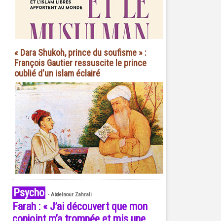
« Dara Shukoh, prince du soufisme » :
François Gautier ressuscite le prince
oublié d'un islam éclairé
Psycho
-
Abdelnour Zahrali
Farah : « J’ai découvert que mon
conjoint m’a trompée et mis une