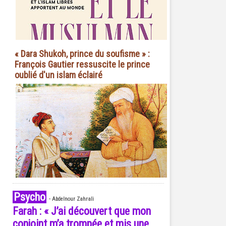
« Dara Shukoh, prince du soufisme » :
François Gautier ressuscite le prince
oublié d'un islam éclairé
Psycho
-
Abdelnour Zahrali
Farah : « J’ai découvert que mon
conjoint m’a trompée et mis une