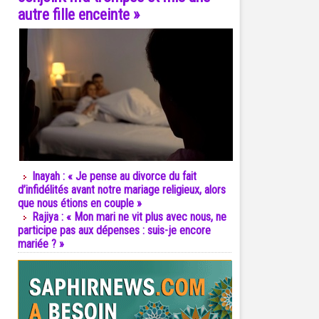
autre fille enceinte »
Inayah : « Je pense au divorce du fait
d’infidélités avant notre mariage religieux, alors
que nous étions en couple »
Rajiya : « Mon mari ne vit plus avec nous, ne
participe pas aux dépenses : suis-je encore
mariée ? »