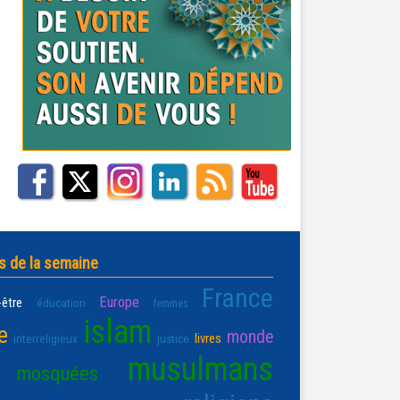
s de la semaine
France
Europe
-être
éducation
femmes
islam
e
monde
livres
interreligieux
justice
musulmans
mosquées