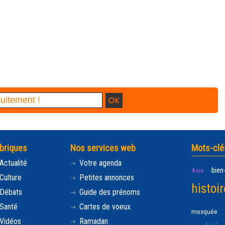
briques
Nos services web
Mots-clé
Actualité
Votre agenda
bien
Asie
Culture
Petites annonces
histoir
Débats
Guide des prénoms
Santé
Cartes de voeux
mosquée
Vidéos
Ramadan