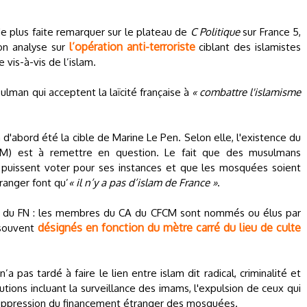
de plus faite remarquer sur le plateau de
C Politique
sur France 5,
l’opération anti-terroriste
on analyse sur
ciblant des islamistes
e vis-à-vis de l’islam.
ulman qui acceptent la laïcité française à
« combattre l'islamisme
 d'abord été la cible de Marine Le Pen. Selon elle, l'existence du
CM) est à remettre en question. Le fait que des musulmans
, puissent voter pour ses instances et que les mosquées soient
ranger font qu’
« il n’y a pas d’islam de France »
.
e du FN : les membres du CA du CFCM sont nommés ou élus par
désignés en fonction du mètre carré du lieu de culte
souvent
’a pas tardé à faire le lien entre islam dit radical, criminalité et
utions incluant la surveillance des imams, l'expulsion de ceux qui
uppression du financement étranger des mosquées.