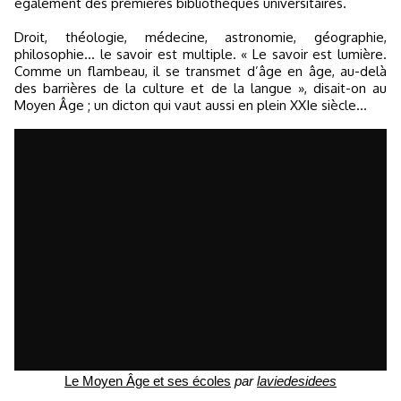
également des premières bibliothèques universitaires.
Droit, théologie, médecine, astronomie, géographie,
philosophie… le savoir est multiple. « Le savoir est lumière.
Comme un flambeau, il se transmet d’âge en âge, au-delà
des barrières de la culture et de la langue », disait-on au
Moyen Âge ; un dicton qui vaut aussi en plein XXIe siècle…
Le Moyen Âge et ses écoles
par
laviedesidees