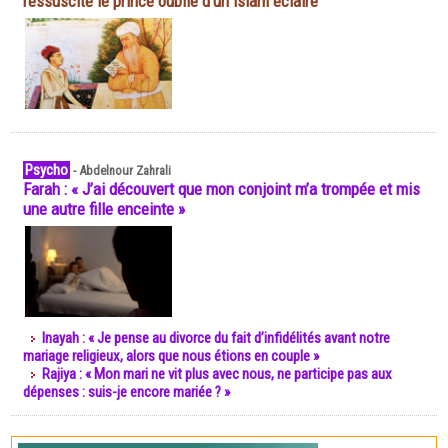
ressuscite le prince oublié d'un islam éclairé
Psycho
-
Abdelnour Zahrali
Farah : « J’ai découvert que mon conjoint m’a trompée et mis
une autre fille enceinte »
Inayah : « Je pense au divorce du fait d’infidélités avant notre
mariage religieux, alors que nous étions en couple »
Rajiya : « Mon mari ne vit plus avec nous, ne participe pas aux
dépenses : suis-je encore mariée ? »