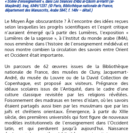
« Scène d’enseignement », dans Les Séances d’Abû al-Qâsim al-Harîrî (al-
Maqâmât). Iraq, 634H/1237. (© Paris, Bibliothèque nationale de France,
département des Manuscrits, Arabe 5847, f. 148v – détail.)
Le Moyen Âge obscurantiste ? À l’encontre des idées reçues
selon lesquelles les progrès scientifiques et l’esprit critique
n’auraient émergé qu’à partir des Lumières, l’exposition «
Lumières de la sagesse », à l’Institut du monde arabe (IMA),
nous emmène dans l’histoire de l’enseignement médiéval et
nous montre combien la circulation des savoirs entre Orient
et Occident était importante.
Un parcours de 62 œuvres issues de la Bibliothèque
nationale de France, des musées de Cluny, Jacquemart-
André, du musée du Louvre ou de la David Collection de
Copenhague, est proposé aux visiteurs. Prégnance des
idéaux scolaires issus de l’Antiquité, dans le cadre d’une
culture classique revisitée par les religions révélées.
Foisonnement des madrasas en terres d’islam, où les savoirs
étaient partagés aussi bien par les musulmans que par les
juifs et chrétiens orientaux. Émergence, à partir du XIIIe
siècle, des premières universités qui font figure de nouveaux
modèles institutionnels de l’enseignement dans l’Occident
latin, et qui perdurent jusqu’à aujourd’hui. Naissance