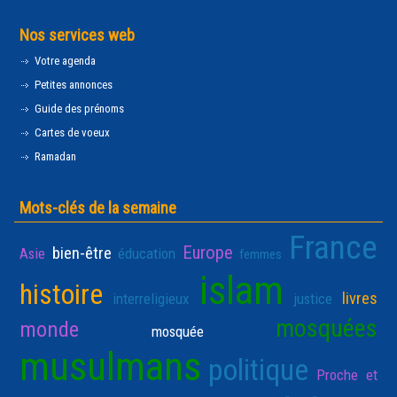
Nos services web
Votre agenda
Petites annonces
Guide des prénoms
Cartes de voeux
Ramadan
Mots-clés de la semaine
France
Europe
bien-être
Asie
éducation
femmes
islam
histoire
livres
interreligieux
justice
mosquées
monde
mosquée
musulmans
politique
Proche et