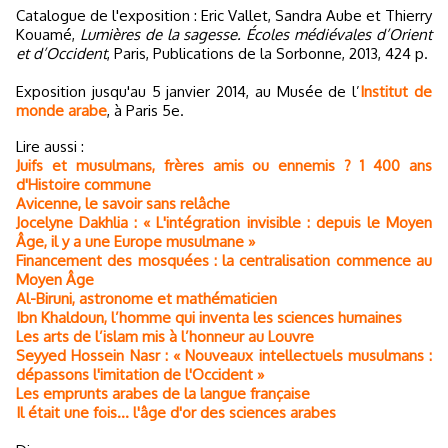
Catalogue de l'exposition : Eric Vallet, Sandra Aube et Thierry
Kouamé,
Lumières de la sagesse. Écoles médiévales d’Orient
et d’Occident
, Paris, Publications de la Sorbonne, 2013, 424 p.
Exposition jusqu'au 5 janvier 2014, au Musée de l’
Institut de
monde arabe
, à Paris 5e.
Lire aussi :
Juifs et musulmans, frères amis ou ennemis ? 1 400 ans
d'Histoire commune
Avicenne, le savoir sans relâche
Jocelyne Dakhlia : « L'intégration invisible : depuis le Moyen
Âge, il y a une Europe musulmane »
Financement des mosquées : la centralisation commence au
Moyen Âge
Al-Biruni, astronome et mathématicien
Ibn Khaldoun, l’homme qui inventa les sciences humaines
Les arts de l’islam mis à l’honneur au Louvre
Seyyed Hossein Nasr : « Nouveaux intellectuels musulmans :
dépassons l'imitation de l'Occident »
Les emprunts arabes de la langue française
Il était une fois... l'âge d'or des sciences arabes