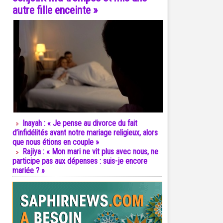
autre fille enceinte »
Inayah : « Je pense au divorce du fait
d’infidélités avant notre mariage religieux, alors
que nous étions en couple »
Rajiya : « Mon mari ne vit plus avec nous, ne
participe pas aux dépenses : suis-je encore
mariée ? »