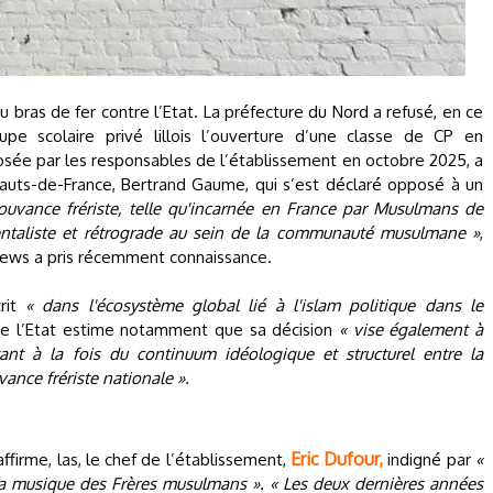
bras de fer contre l’Etat. La préfecture du Nord a refusé, en ce
pe scolaire privé lillois l’ouverture d’une classe de CP en
ée par les responsables de l’établissement en octobre 2025, a
Hauts-de-France, Bertrand Gaume, qui s’est déclaré opposé à un
ouvance frériste, telle qu'incarnée en France par Musulmans de
entaliste et rétrograde au sein de la communauté musulmane »
,
rnews a pris récemment connaissance.
crit
« dans l'écosystème global lié à l'islam politique dans le
 de l’Etat estime notamment que sa décision
« vise également à
tant à la fois du continuum idéologique et structurel entre la
vance frériste nationale ».
Eric Dufour,
affirme, las, le chef de l’établissement,
indigné par
«
 la musique des Frères musulmans ». « Les deux dernières années