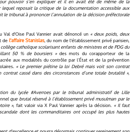
our pouvoir s’en expliquer et il en avait été de même de la
lequel reposait la critique de la documentation accessible aux
t le tribunal à prononcer l’annulation de la décision préfectorale
du Val d'Oise Paul Vannier avait dénoncé un
« deux poids, deux
l'affaire Stanislas
nt de
, du nom de l'établissement privé parisien,
 collège catholique scolarisant enfants de ministres et de PDG du
illant 50 % de boursiers »
des mots du corapporteur de la
crée aux modalités du contrôle par l’État et de la prévention
olaires.
« Le premier piétine la loi Debré mais voit son contrat
n contrat cassé dans des circonstances d’une totale brutalité »
,
tion du lycée #Averroes par le tribunal administratif de Lille
nnel que brutal réservé à l’établissement privé musulman par le
toire »
, fait valoir via X Paul Vannier après la décision.
« Il faut
 scandale dont les commanditaires ont occupé les plus hautes
ment d'excellence et pourra désormais continuer sereinement son