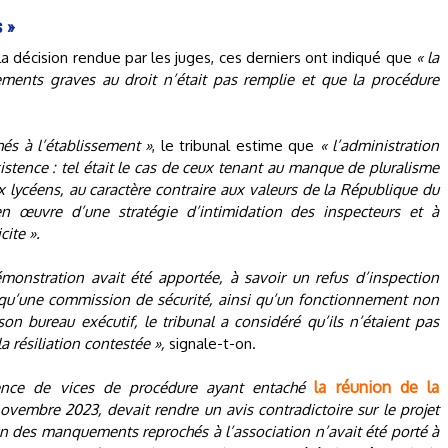
s »
la décision rendue par les juges, ces derniers ont indiqué que
« la
ments graves au droit n’était pas remplie et que la procédure
és à l’établissement »
, le tribunal estime que
« l’administration
stence : tel était le cas de ceux tenant au manque de pluralisme
x lycéens, au caractère contraire aux valeurs de la République du
n œuvre d’une stratégie d’intimidation des inspecteurs et à
cite ».
onstration avait été apportée, à savoir un refus d’inspection
u’une commission de sécurité, ainsi qu’un fonctionnement non
on bureau exécutif, le tribunal a considéré qu’ils n’étaient pas
la résiliation contestée »,
signale-t-on.
la réunion de la
tence de vices de procédure ayant entaché
novembre 2023, devait rendre un avis contradictoire sur le projet
 l’un des manquements reprochés à l’association n’avait été porté à