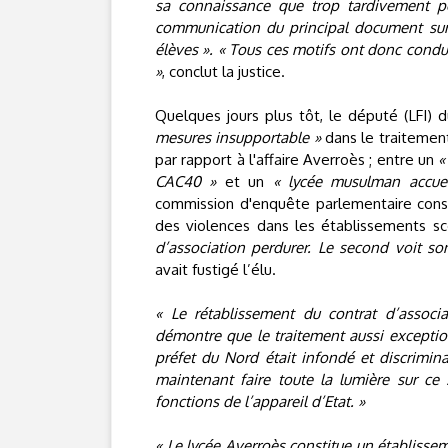
sa connaissance que trop tardivement p
communication du principal document sur 
élèves ». « Tous ces motifs ont donc condui
»
, conclut la justice.
Quelques jours plus tôt, le député (LFI) 
mesures insupportable »
dans le traiteme
par rapport à l'affaire Averroès ; entre un
«
CAC40 »
et un
« lycée musulman accue
commission d'enquête parlementaire consa
des violences dans les établissements sc
d’association perdurer. Le second voit so
avait fustigé l’élu.
« Le rétablissement du contrat d’associa
démontre que le traitement aussi exceptio
préfet du Nord était infondé et discrimina
maintenant faire toute la lumière sur ce
fonctions de l’appareil d’Etat. »
« Le lycée Averroès constitue un établisse