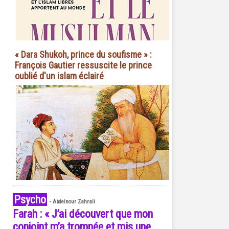
« Dara Shukoh, prince du soufisme » :
François Gautier ressuscite le prince
oublié d'un islam éclairé
Psycho
-
Abdelnour Zahrali
Farah : « J’ai découvert que mon
conjoint m’a trompée et mis une