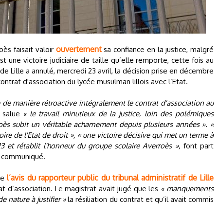
ouvertement
oès faisait valoir
sa confiance en la justice, malgré
t une victoire judiciaire de taille qu’elle remporte, cette fois au
f de Lille a annulé, mercredi 23 avril, la décision prise en décembre
contrat d'association du lycée musulman lillois avec l’Etat.
e de manière rétroactive intégralement le contrat d'association au
i salue
« le travail minutieux de la justice, loin des polémiques
oès subit un véritable acharnement depuis plusieurs années ». «
ire de l'Etat de droit », « une victoire décisive qui met un terme à
et rétablit l'honneur du groupe scolaire Averroès »,
font part
un communiqué.
l’avis du rapporteur public du tribunal administratif de Lille
 de
 d’association. Le magistrat avait jugé que les
« manquements
e nature à justifier »
la résiliation du contrat et qu’il avait commis