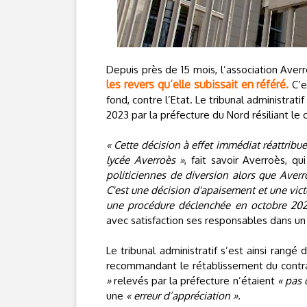
Depuis près de 15 mois, l’association Averr
les revers qu’elle subissait en référé.
C’es
fond, contre l’Etat. Le tribunal administrati
2023 par la préfecture du Nord résiliant le 
« Cette décision à effet immédiat réattribu
lycée Averroès »
, fait savoir Averroès, qu
politiciennes de diversion alors que Averr
C'est une décision d'apaisement et une victo
une procédure déclenchée en octobre 2023 
avec satisfaction ses responsables dans 
Le tribunal administratif s’est ainsi rangé
recommandant le rétablissement du contrat
»
relevés par la préfecture n’étaient
« pas d
une
« erreur d’appréciation ».