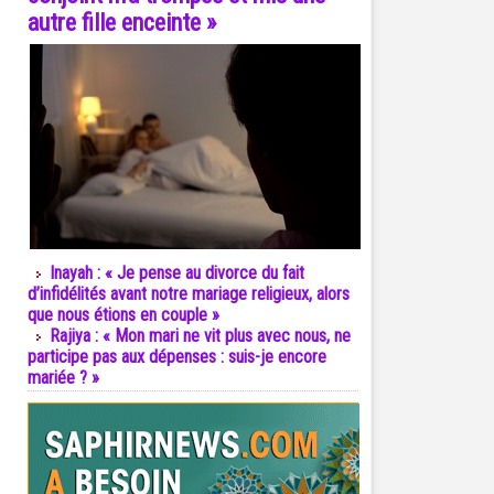
autre fille enceinte »
Inayah : « Je pense au divorce du fait
d’infidélités avant notre mariage religieux, alors
que nous étions en couple »
Rajiya : « Mon mari ne vit plus avec nous, ne
participe pas aux dépenses : suis-je encore
mariée ? »