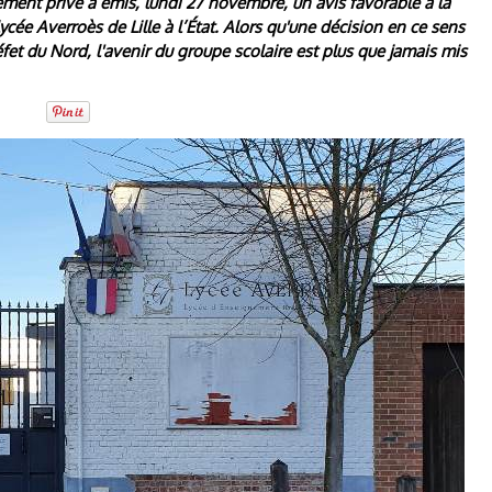
ment privé a émis, lundi 27 novembre, un avis favorable à la
 lycée Averroès de Lille à l’État. Alors qu'une décision en ce sens
fet du Nord, l'avenir du groupe scolaire est plus que jamais mis