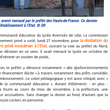
 avenir menacé par le préfet des Hauts-de-France. Ce dernier
l'établissement à l’Etat. © DR
ommunauté éducative du lycée Averroès de Lille. La commission
la résiliation du
ignement privé a voté, lundi 27 novembre, pour
ent privé musulman à l’Etat,
ouvrant la voie au préfet du Nord,
ne décision en ce sens. Il avait menacé le lycée en octobre de
t d'obtenir un soutien de poids.
sion, le préfet y dénonce notamment
« des dysfonctionnements
 financement illicite »
à travers notamment des prêts concédés
emboursement. Le volet pédagogique y est aussi critiqué, avec
«
e la communauté éducative »
. Autant d'éléments - et plus -
a fourni au cours du mois de novembre, à la préfecture, une
ux accusations. Sans changer la donne au fond, d'autant que la
nçois Leclerc en personne.