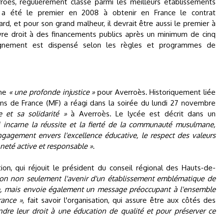
oès, régulièrement classé parmi les meilleurs établissements
, a été le premier en 2008 à obtenir en France le contrat
ard, et pour son grand malheur, il devrait être aussi le premier à
ouvre droit à des financements publics après un minimum de cinq
eignement est dispensé selon les règles et programmes de
mme
« une profonde injustice »
pour Averroès. Historiquement liée
ans de France (MF) a réagi dans la soirée du lundi 27 novembre
e et sa solidarité »
à Averroès. Le lycée est décrit dans un
i incarne la réussite et la fierté de la communauté musulmane,
gagement envers l'excellence éducative, le respect des valeurs
neté active et responsable »
.
ion, qui réjouit le président du conseil régional des Hauts-de-
ion non seulement l'avenir d'un établissement emblématique de
, mais envoie également un message préoccupant à l'ensemble
rance »
, fait savoir l'organisation, qui assure être aux côtés des
ndre leur droit à une éducation de qualité et pour préserver ce