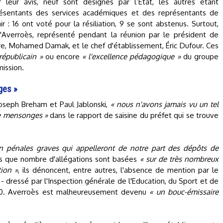
eur avis, neuf sont désignés par l’Etat, les autres étant
résentants des services académiques et des représentants de
ir : 16 ont voté pour la résiliation, 9 se sont abstenus. Surtout,
Averroès, représenté pendant la réunion par le président de
aire, Mohamed Damak, et le chef d'établissement, Éric Dufour. Ces
 républicain »
ou encore
« l'excellence pédagogique »
du groupe
mission.
ges »
oseph Breham et Paul Jablonski,
« nous n'avons jamais vu un tel
de mensonges »
dans le rapport de saisine du préfet qui se trouve
n pénales graves qui appelleront de notre part des dépôts de
rs que nombre d'allégations sont basées
« sur de très nombreux
ion »
, ils dénoncent, entre autres, l'absence de mention par le
 - dressé par l'Inspection générale de l'Education, du Sport et de
020. Averroès est malheureusement devenu
« un bouc-émissaire