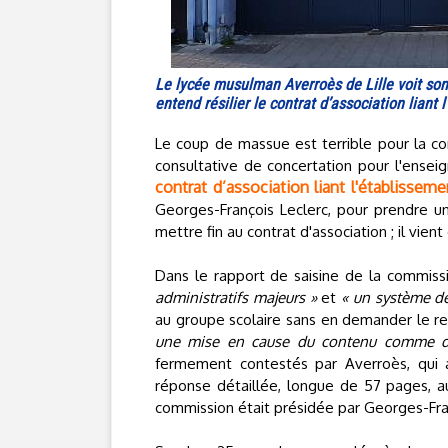
Le lycée musulman Averroès de Lille voit son
entend résilier le contrat d’association liant 
Le coup de massue est terrible pour la c
consultative de concertation pour l'ense
contrat d’association liant l'établissem
Georges-François Leclerc, pour prendre u
mettre fin au contrat d'association ; il vien
Dans le rapport de saisine de la commis
administratifs majeurs »
et
« un système de
au groupe scolaire sans en demander le r
une mise en cause du contenu comme d
fermement contestés par Averroès, qui 
réponse détaillée, longue de 57 pages, a
commission était présidée par Georges-Fra