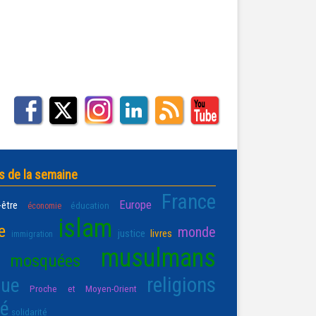
s de la semaine
France
Europe
-être
éducation
économie
islam
e
monde
justice
livres
immigration
musulmans
mosquées
religions
que
Proche et Moyen-Orient
té
solidarité