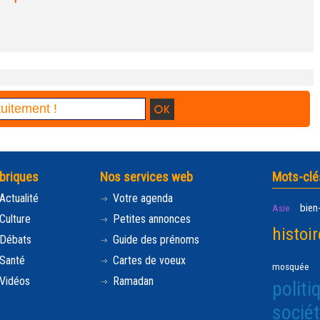
briques
Nos services web
Mots-clé
Actualité
Votre agenda
bien
Asie
Culture
Petites annonces
histoir
Débats
Guide des prénoms
Santé
Cartes de voeux
mosquée
Vidéos
Ramadan
politi
socié