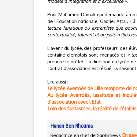
modèle d’intégration et d’excellence »
.
Pour Mohamed Damak qui demande à rencontr
de l'Education nationale, Gabriel Attal,
« à
lecture fanatique ou extrémiste que pourra
contextualisé, tolérant et du juste milieu r
L'avenir du lycée, des professeurs, des él
centaine d'emplois sont menacés et
« to
prendre le préfet. La direction du lycée ne 
contrat d'association est résilié, ils saisiro
Lire aussi :
Le lycée Averroès de Lille remporte de 
Au lycée Averroès, lassitude et inquié
d’association avec l’Etat
Loin des fantasmes, la réalité de l'éta
Hanan Ben Rhouma
En savo
Rédactrice en chef de Saphirnews