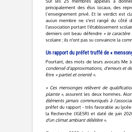
Sur les 25 membres appelés à donner l
principalement des élus locaux, des rep
l’enseignement privé. Et le verdict est cla
aucun membre ne s'est rangé du côté d'
l'association portant l'établissement scol
derniers ont beau défendre
« le caractère
scolaire ; ils n'ont pas su convaincre la com
Un rapport du préfet truffé de « menson
Pourtant, des mots de leurs avocats Me J
condensé d'approximations, d'erreurs et 
être
« partiel et orienté »
.
« Ces mensonges relèvent de qualificatio
plainte »
, assurent les deux hommes. Alo
éléments jamais communiqués à l'associat
préfet du rapport - très favorable au lycée
la Recherche (IGESR) et daté de juin 2
d'un climat ambiant délétère »
.