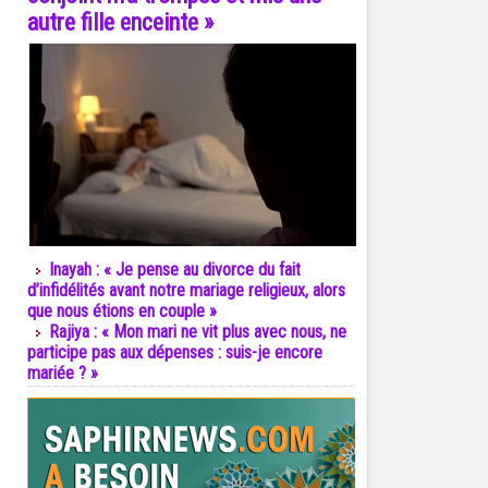
autre fille enceinte »
Inayah : « Je pense au divorce du fait
d’infidélités avant notre mariage religieux, alors
que nous étions en couple »
Rajiya : « Mon mari ne vit plus avec nous, ne
participe pas aux dépenses : suis-je encore
mariée ? »