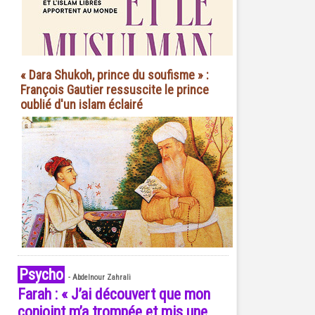
« Dara Shukoh, prince du soufisme » :
François Gautier ressuscite le prince
oublié d'un islam éclairé
Psycho
-
Abdelnour Zahrali
Farah : « J’ai découvert que mon
conjoint m’a trompée et mis une