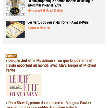
La sira prophétique comme modèle de dialogue
intercivilisationnel (2/3)
Mohammed El Mahdi Krabch
Les vertus du verset du Trône – Ayat al-Kursi
Housman Omarjee
Culture
« Dieu, le Juif et le Musulman » : ce que le judaïsme et
l'islam apportent au monde, avec Marc Neiger et Michaël
Privot
« Dara Shukoh, prince du soufisme » : François Gautier
ressuscite le prince oublié d'un islam éclairé