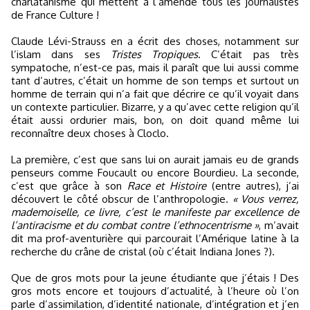
charlatanisme qui mettent à l’amende tous les journalistes
de France Culture !
Claude Lévi-Strauss en a écrit des choses, notamment sur
l’islam dans ses
Tristes Tropiques
. C’était pas très
sympatoche, n’est-ce pas, mais il paraît que lui aussi comme
tant d’autres, c’était un homme de son temps et surtout un
homme de terrain qui n’a fait que décrire ce qu’il voyait dans
un contexte particulier. Bizarre, y a qu’avec cette religion qu’il
était aussi ordurier mais, bon, on doit quand même lui
reconnaître deux choses à Cloclo.
La première, c’est que sans lui on aurait jamais eu de grands
penseurs comme Foucault ou encore Bourdieu. La seconde,
c’est que grâce à son
Race et Histoire
(entre autres), j’ai
découvert le côté obscur de l’anthropologie.
« Vous verrez,
mademoiselle, ce livre, c’est le manifeste par excellence de
l’antiracisme et du combat contre l’ethnocentrisme »
, m’avait
dit ma prof-aventurière qui parcourait l’Amérique latine à la
recherche du crâne de cristal (où c’était Indiana Jones ?).
Que de gros mots pour la jeune étudiante que j’étais ! Des
gros mots encore et toujours d’actualité, à l’heure où l’on
parle d’assimilation, d’identité nationale, d’intégration et j’en