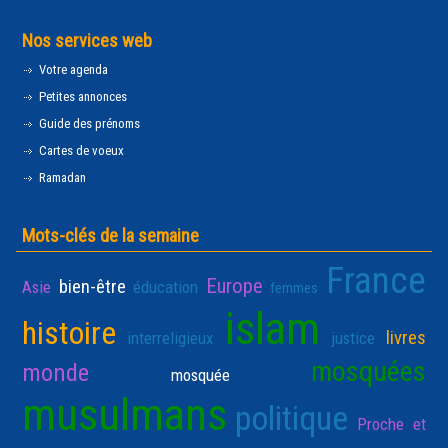
Nos services web
Votre agenda
Petites annonces
Guide des prénoms
Cartes de voeux
Ramadan
Mots-clés de la semaine
France
Europe
bien-être
Asie
éducation
femmes
islam
histoire
livres
interreligieux
justice
mosquées
monde
mosquée
musulmans
politique
Proche et