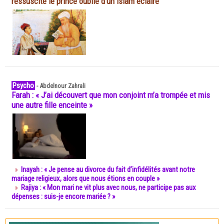
ressuscite le prince oublié d'un islam éclairé
Psycho
-
Abdelnour Zahrali
Farah : « J’ai découvert que mon conjoint m’a trompée et mis
une autre fille enceinte »
Inayah : « Je pense au divorce du fait d’infidélités avant notre
mariage religieux, alors que nous étions en couple »
Rajiya : « Mon mari ne vit plus avec nous, ne participe pas aux
dépenses : suis-je encore mariée ? »