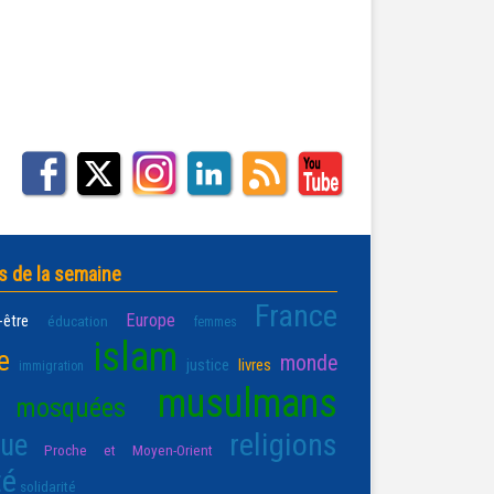
s de la semaine
France
Europe
-être
éducation
femmes
islam
e
monde
justice
livres
immigration
musulmans
mosquées
religions
que
Proche et Moyen-Orient
té
solidarité