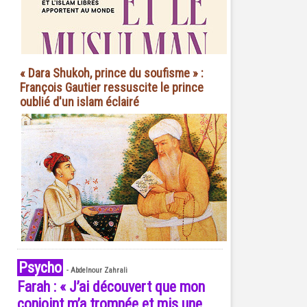
« Dara Shukoh, prince du soufisme » :
François Gautier ressuscite le prince
oublié d'un islam éclairé
Psycho
-
Abdelnour Zahrali
Farah : « J’ai découvert que mon
conjoint m’a trompée et mis une