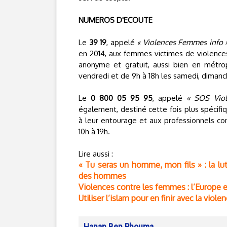
NUMEROS D'ECOUTE
Le
39 19
, appelé
« Violences Femmes info 
en 2014, aux femmes victimes de violences
anonyme et gratuit, aussi bien en métro
vendredi et de 9h à 18h les samedi, dimanch
Le
0 800 05 95 95
, appelé
« SOS Viol
également, destiné cette fois plus spécif
à leur entourage et aux professionnels co
10h à 19h.
Lire aussi :
« Tu seras un homme, mon fils » : la lut
des hommes
Violences contre les femmes : l’Europe e
Utiliser l’islam pour en finir avec la vio
Hanan Ben Rhouma