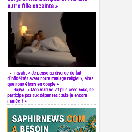
autre fille enceinte »
Inayah : « Je pense au divorce du fait
d’infidélités avant notre mariage religieux, alors
que nous étions en couple »
Rajiya : « Mon mari ne vit plus avec nous, ne
participe pas aux dépenses : suis-je encore
mariée ? »