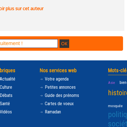
ir plus sur cet auteur
briques
Nos services web
Mots-clé
Actualité
Votre agenda
bien
Asie
Culture
Petites annonces
histoir
Débats
Guide des prénoms
Santé
Cartes de voeux
mosquée
Vidéos
Ramadan
politi
socié