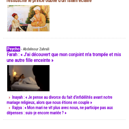
ressuscite le prince oublié d'un islam éclairé
Psycho
-
Abdelnour Zahrali
Farah : « J’ai découvert que mon conjoint m’a trompée et mis
une autre fille enceinte »
Inayah : « Je pense au divorce du fait d’infidélités avant notre
mariage religieux, alors que nous étions en couple »
Rajiya : « Mon mari ne vit plus avec nous, ne participe pas aux
dépenses : suis-je encore mariée ? »