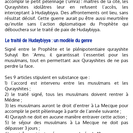
accomplir le petit pèlerinage (‘umra) : maîtres de la cité, les
Qurayshites idolâtres leur en refusent l’accès, les
interceptant à Hudaybiyya. Des affrontements ont lieu, sans
résultat décisif. Cette guerre aurait pu être aussi meurtrière
qu’inutile sans l’action diplomatique du Prophète qui
débouchera sur le traité de paix de Hudaybiyya.
Le traité de Hudaybiyya : un modèle du genre
Signé entre le Prophète et le plénipotentiaire qurayshite
Suhayl Ibn ‘Amru, il garantissait l’essentiel pour les
musulmans, tout en permettant aux Qurayshites de ne pas
perdre la face.
Ses 9 articles stipulent en substance que :
1) l’accord est intervenu entre les musulmans et les
Qurayshites ;
2) le traité signé, tous les musulmans doivent rentrer à
Médine ;
3) les musulmans auront le droit d’entrer à La Mecque pour
accomplir le petit pèlerinage à partir de l’année suivante ;
4) Quraysh ne doit en aucune manière entraver cette action ;
5) le séjour des musulmans à La Mecque ne doit pas
dépasser 3 jours ;