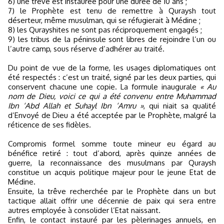
6) une trêve est instaurée pour une durée de 10 ans ;
7) le Prophète est tenu de remettre à Quraysh tout
déserteur, même musulman, qui se réfugierait à Médine ;
8) les Qurayshites ne sont pas réciproquement engagés ;
9) les tribus de la péninsule sont libres de rejoindre l’un ou
l’autre camp, sous réserve d’adhérer au traité.
Du point de vue de la forme, les usages diplomatiques ont
été respectés : c’est un traité, signé par les deux parties, qui
conservent chacune une copie. La formule inaugurale
« Au
nom de Dieu, voici ce qui a été convenu entre Muhammad
Ibn ‘Abd Allah et Suhayl Ibn ‘Amru »
, qui niait sa qualité
d’Envoyé de Dieu a été acceptée par le Prophète, malgré la
réticence de ses fidèles.
Compromis formel somme toute mineur eu égard au
bénéfice retiré : tout d’abord, après quinze années de
guerre, la reconnaissance des musulmans par Quraysh
constitue un acquis politique majeur pour le jeune Etat de
Médine.
Ensuite, la trêve recherchée par le Prophète dans un but
tactique allait offrir une décennie de paix qui sera entre
autres employée à consolider l’Etat naissant.
Enfin, le contact instauré par les pèlerinages annuels, en