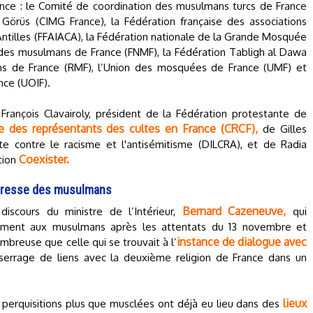
nce : le Comité de coordination des musulmans turcs de France
 Görüs (CIMG France), la Fédération française des associations
ntilles (FFAIACA), la Fédération nationale de la Grande Mosquée
 des musulmans de France (FNMF), la Fédération Tabligh al Dawa
ns de France (RMF), l’Union des mosquées de France (UMF) et
nce (UOIF).
rançois Clavairoly, président de la Fédération protestante de
e des représentants des cultes en France (CRCF),
de Gilles
utte contre le racisme et l'antisémitisme (DILCRA), et de Radia
Coexister.
tion
adresse des musulmans
Bernard Cazeneuve,
iscours du ministre de l’Intérieur,
qui
ctement aux musulmans après les attentats du 13 novembre et
instance de dialogue avec
breuse que celle qui se trouvait à l’
serrage de liens avec la deuxième religion de France dans un
lieux
 perquisitions plus que musclées ont déjà eu lieu dans des