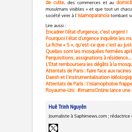
de culte,
domici
des commerces et au
musulmans visibles » et que tout un chacu
islamoparanoïa
société virer à l’
tombant so
Lire aussi :
Encadrer l'état d'urgence, c'est urgent !
Pourquoi l’état d’urgence inquiète les 
La fiche « S », qu’est-ce que c’est au just
Quelles sont les mosquées fermées après
Perquisitions, assignations à résidence..
L'Etat remboursera les dégâts à la mosqu
Attentats de Paris : faire face aux racin
Daesh et l’instrumentalisation idéologi
Attentats de Paris : l’islamophobie fra
Royaume-Uni : #ImamsOnline lance une c
Huê Trinh Nguyên
Journaliste à Saphirnews.com ; rédactri