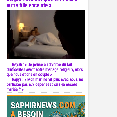
autre fille enceinte »
Inayah : « Je pense au divorce du fait
d’infidélités avant notre mariage religieux, alors
que nous étions en couple »
Rajiya : « Mon mari ne vit plus avec nous, ne
participe pas aux dépenses : suis-je encore
mariée ? »