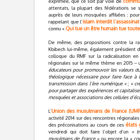
commu
exprimée, que ce soit par voie de
attentats, la plupart des fédérations se
auprès de leurs mosquées affiliées : pou
islam interdit l’assassinat
rappelant que l’
Qui tue un être humain tue toute
connu «
De même, des propositions contre la rad
Kbibech lui-même, également président du
colloque du RMF sur la radicalisation en
régionales sur le même thème en 2015 ‒ 
éducateurs pour promouvoir les valeurs du 
théologique nécessaire pour faire face à l
transmission dans l’ère numérique »
;
« cr
pour partager des expériences et capitaliser
mosquées et associations des cellules d’éco
Union des musulmans de France (UMF
L’
activité 2014 sur des rencontres régionale
états 
des préconisations au cours de ces
vendredi qui doit faire l’objet d’un
« t
musulmans de France »
ou encore la
« co