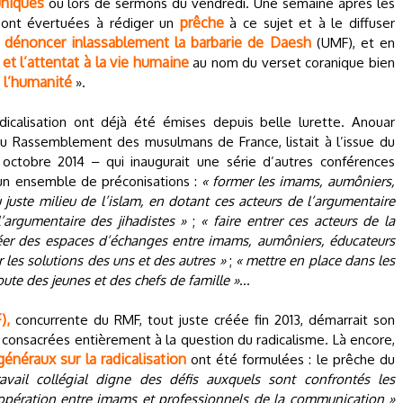
niqués
ou lors de sermons du vendredi. Une semaine après les
prêche
 sont évertuées à rédiger un
à ce sujet et à le diffuser
dénoncer inlassablement la barbarie de Daesh
r
(UMF), et en
 et l’attentat à la vie humaine
au nom du verset coranique bien
 l’humanité
».
icalisation ont déjà été émises depuis belle lurette. Anouar
 Rassemblement des musulmans de France, listait à l’issue du
 octobre 2014 ‒ qui inaugurait une série d’autres conférences
un ensemble de préconisations :
« former les imams, aumôniers,
juste milieu de l’islam, en dotant ces acteurs de l’argumentaire
’argumentaire des jihadistes »
;
« faire entrer ces acteurs de la
éer des espaces d’échanges entre imams, aumôniers, éducateurs
 les solutions des uns et des autres »
;
« mettre en place dans les
ute des jeunes et des chefs de famille »
…
),
concurrente du RMF, tout juste créée fin 2013, démarrait son
s consacrées entièrement à la question du radicalisme. Là encore,
généraux sur la radicalisation
ont été formulées : le prêche du
ravail collégial digne des défis auxquels sont confrontés les
opération entre imams et professionnels de la communication »