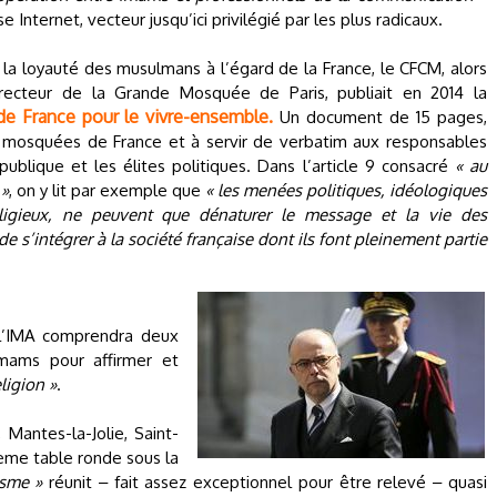
e Internet, vecteur jusqu’ici privilégié par les plus radicaux.
 la loyauté des musulmans à l’égard de la France, le CFCM, alors
 recteur de la Grande Mosquée de Paris, publiait en 2014 la
e France pour le vivre-ensemble.
Un document de 15 pages,
s mosquées de France et à servir de verbatim aux responsables
 publique et les élites politiques. Dans l’article 9 consacré
« au
 »
, on y lit par exemple que
« les menées politiques, idéologiques
religieux, ne peuvent que dénaturer le message et la vie des
 s’intégrer à la société française dont ils font pleinement partie
l’IMA comprendra deux
imams pour affirmer et
ligion »
.
Mantes-la-Jolie, Saint-
ième table ronde sous la
isme »
réunit ‒ fait assez exceptionnel pour être relevé ‒ quasi