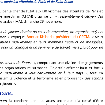
après les attentats de Paris et de Saint-Denis.
par le chef de l’État aux 130 victimes des attentats de Paris et
culte musulman (CFCM) organise un
« rassemblement citoyen des
nde arabe (IMA), dimanche 29 novembre.
 de janvier dernier ou ceux de novembre, on reproche toujours
Anouar Kbibech, président du CFCM.
ssez »
, explique
« Nous
rations musulmanes et leurs membres (recteurs de mosquées,
pour un colloque ni un séminaire de travail, mais plutôt pour un
musulmans de France »
, comprenant une dizaine d’engagements
s organisations musulmanes. Objectif : affirmer haut et fort
«
ion musulmane à leur citoyenneté et à leur pays »
, tout en
’islam la violence et le terrorisme et en proposant
« des actions
s jeunes »
.
prouver…
rnam
, la condamnation des actes terroristes n’a cessé d’être