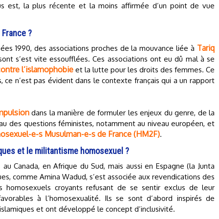
us est, la plus récente et la moins affirmée d’un point de vue
 France ?
Tariq
nées 1990, des associations proches de la mouvance liée à
nt s’est vite essoufflées. Ces associations ont eu dû mal à se
contre l’islamophobie
et la lutte pour les droits des femmes. Ce
, ce n’est pas évident dans le contexte français qui a un rapport
impulsion
dans la manière de formuler les enjeux du genre, de la
eau des questions féministes, notamment au niveau européen, et
mosexuel-e-s Musulman-e-s de France (HM2F)
.
iques et le militantisme homosexuel ?
 au Canada, en Afrique du Sud, mais aussi en Espagne (la Junta
iques, comme Amina Wadud, s’est associée aux revendications des
s homosexuels croyants refusant de se sentir exclus de leur
 favorables à l’homosexualité. Ils se sont d’abord inspirés de
islamiques et ont développé le concept d’inclusivité.