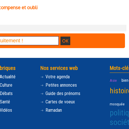
écompense et oubli
briques
Nos services web
Mots-clé
Actualité
Votre agenda
bien
Asie
Culture
Petites annonces
histoir
Débats
Guide des prénoms
Santé
Cartes de voeux
mosquée
Vidéos
Ramadan
politi
socié