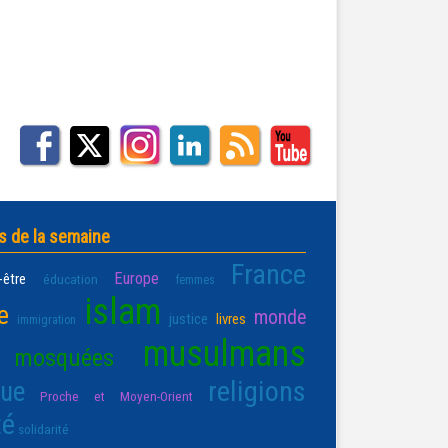
s de la semaine
France
Europe
-être
éducation
femmes
islam
e
monde
justice
livres
immigration
musulmans
mosquées
religions
que
Proche et Moyen-Orient
té
solidarité