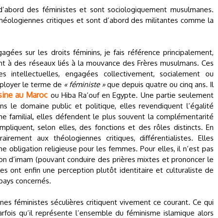
 d’abord des féministes et sont sociologiquement musulmanes.
s théologiennes critiques et sont d’abord des militantes comme la
agées sur les droits féminins, je fais référence principalement,
nent à des réseaux liés à la mouvance des Frères musulmans. Ces
s intellectuelles, engagées collectivement, socialement ou
ployer le terme de
« féministe »
que depuis quatre ou cinq ans. Il
sine au Maroc
ou Hiba Ra’ouf en Egypte. Une partie seulement
dans le domaine public et politique, elles revendiquent l’égalité
familial, elles défendent le plus souvent la complémentarité
mpliquent, selon elles, des fonctions et des rôles distincts. En
airement aux théologiennes critiques, différentialistes. Elles
ne obligation religieuse pour les femmes. Pour elles, il n’est pas
ion d’imam (pouvant conduire des prières mixtes et prononcer le
 ont enfin une perception plutôt identitaire et culturaliste de
s pays concernés.
es féministes séculières critiquent vivement ce courant. Ce qui
arfois qu’il représente l’ensemble du féminisme islamique alors