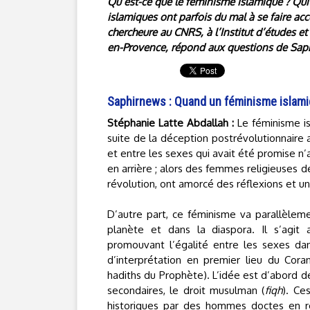
Qu’est-ce que le féminisme islamique ? Qui
islamiques ont parfois du mal à se faire ac
chercheure au CNRS, à l’Institut d’études 
en-Provence, répond aux questions de Sap
Saphirnews : Quand un féminisme islamiq
Stéphanie Latte Abdallah :
Le féminisme is
suite de la déception postrévolutionnaire 
et entre les sexes qui avait été promise n’
en arrière ; alors des femmes religieuses d
révolution, ont amorcé des réflexions et u
D’autre part, ce féminisme va parallèlem
planète et dans la diaspora. Il s’agit
promouvant l’égalité entre les sexes dan
d’interprétation en premier lieu du Cora
hadiths du Prophète). L’idée est d’abord d
secondaires, le droit musulman (
fiqh
). Ce
historiques par des hommes doctes en re