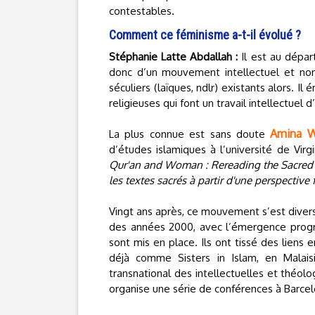
contestables.
Comment ce féminisme a-t-il évolué ?
Stéphanie Latte Abdallah :
Il est au départ
donc d’un mouvement intellectuel et non
séculiers (laïques, ndlr) existants alors. I
religieuses qui font un travail intellectuel 
Amina Wa
La plus connue est sans doute
d’études islamiques à l’université de Virg
Qur'an and Woman : Rereading the Sacred
les textes sacrés à partir d'une perspective
Vingt ans après, ce mouvement s’est diver
des années 2000, avec l’émergence progr
sont mis en place. Ils ont tissé des liens 
déjà comme Sisters in Islam, en Malaisi
transnational des intellectuelles et théo
organise une série de conférences à Barce