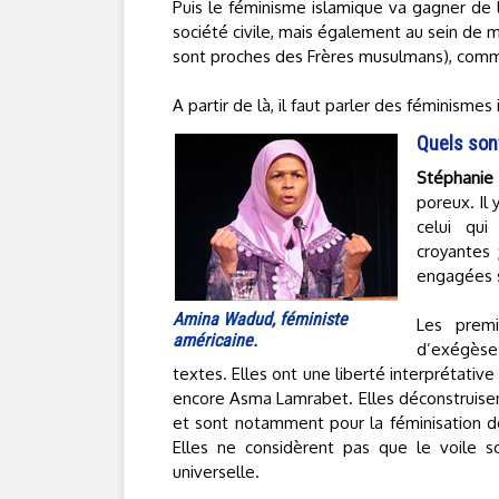
Puis le féminisme islamique va gagner de l’
société civile, mais également au sein de m
sont proches des Frères musulmans), 
A partir de là, il faut parler des féminismes 
Quels son
Stéphanie 
poreux. Il 
celui qui
croyantes ;
engagées s
Amina Wadud, féministe
Les premi
américaine.
d’exégèse
textes. Elles ont une liberté interprétativ
encore Asma Lamrabet. Elles déconstruisent
et sont notamment pour la féminisation de 
Elles ne considèrent pas que le voile so
universelle.