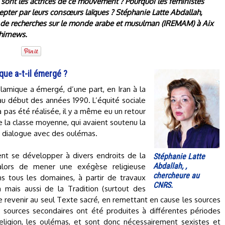
 sont les actrices de ce mouvement ? Pourquoi les féministes
cepter par leurs consœurs laïques ? Stéphanie Latte Abdallah,
et de recherches sur le monde arabe et musulman (IREMAM) à Aix
hirnews.
ue a-t-il émergé ?
lamique a émergé, d’une part, en Iran à la
au début des années 1990. L’équité sociale
a pas été réalisée, il y a même eu un retour
e la classe moyenne, qui avaient soutenu la
n dialogue avec des oulémas.
ent se développer à divers endroits de la
Stéphanie Latte
Abdallah, ,
 alors de mener une exégèse religieuse
chercheure au
s tous les domaines, à partir de travaux
CNRS.
n mais aussi de la Tradition (surtout des
e revenir au seul Texte sacré, en remettant en cause les sources
s sources secondaires ont été produites à différentes périodes
ligion, les oulémas, et sont donc nécessairement sexistes et