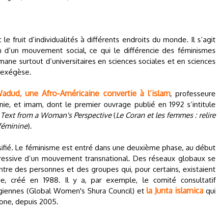
 le fruit d’individualités à différents endroits du monde. Il s’agit
 d’un mouvement social, ce qui le différencie des féminismes
l émane surtout d’universitaires en sciences sociales et en sciences
d’exégèse.
dud, une Afro-Américaine convertie à l’islam
, professeure
inie, et imam, dont le premier ouvrage publié en 1992 s’intitule
 Text from a Woman's Perspective
(
Le Coran et les femmes : relire
 féminine
).
sifié. Le féminisme est entré dans une deuxième phase, au début
essive d’un mouvement transnational. Des réseaux globaux se
entre des personnes et des groupes qui, pour certains, existaient
e, créé en 1988. Il y a, par exemple, le comité consultatif
la Junta islamica
logiennes (Global Women's Shura Council) et
qui
lone, depuis 2005.