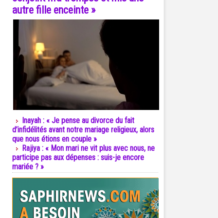
autre fille enceinte »
Inayah : « Je pense au divorce du fait
d’infidélités avant notre mariage religieux, alors
que nous étions en couple »
Rajiya : « Mon mari ne vit plus avec nous, ne
participe pas aux dépenses : suis-je encore
mariée ? »