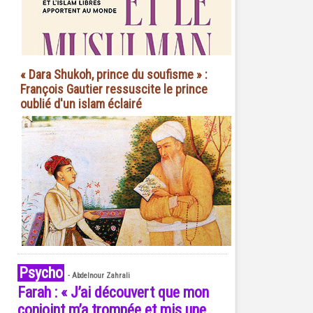
« Dara Shukoh, prince du soufisme » :
François Gautier ressuscite le prince
oublié d'un islam éclairé
Psycho
-
Abdelnour Zahrali
Farah : « J’ai découvert que mon
conjoint m’a trompée et mis une