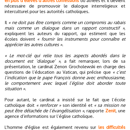
en plus d’élèves d’autres confessions
ou athées et il devient
nécessaire de promouvoir le dialogue interreligieux et
interculturel pour les autorités catholiques.
Il
« ne doit pas être compris comme un compromis au rabais
mais comme un dialogue dans un rapport constructif »
,
expliquent les auteurs du rapport, qui estiment que les
écoles doivent
« fournir les instruments pour connaître et
apprécier les autres cultures »
.
« Le mot-clé qui relie tous les aspects abordés dans le
document est ‘dialogue’ »
, a fait remarquer, lors de sa
présentation, le cardinal Zenon Grocholewski en charge des
questions de l’éducation au Vatican, qui précise que
« c’est
l’indication que le pape François donne avec enthousiasme,
le comportement avec lequel l’église doit aborder toute
situation »
.
Pour autant, le cardinal a insisté sur le fait que l’école
catholique doit
« renforcer »
son identité et
« sa mission ne
peut être détachée de l’évangélisation »
, rapporte
Zenit
, une
agence d’informations sur l’église catholique.
L'homme d'église est également revenu sur
les difficultés