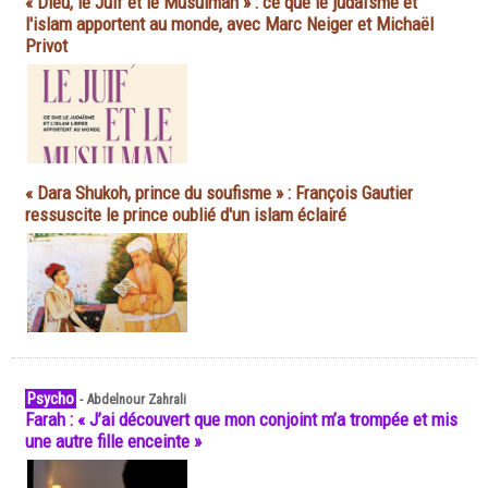
« Dieu, le Juif et le Musulman » : ce que le judaïsme et
l'islam apportent au monde, avec Marc Neiger et Michaël
Privot
« Dara Shukoh, prince du soufisme » : François Gautier
ressuscite le prince oublié d'un islam éclairé
Psycho
-
Abdelnour Zahrali
Farah : « J’ai découvert que mon conjoint m’a trompée et mis
une autre fille enceinte »