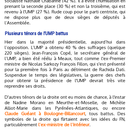
socialiste Nathalie Chabanne (42 %). Il a évité l'humiliation en
prenant la seconde place (30 %) et non la troisième, qui est
revenu à l'UMP (27 %). Rude coup pour le parti centriste, qui
ne dispose plus que de deux sièges de députés à
l’Assemblée.
Plusieurs ténors de l’UMP battus
Hier dans la majorité présidentielle, aujourd’hui dans
l’opposition. L’UMP a obtenu 40 % des suffrages (quelque
220 sièges). Jean-François Copé, le secrétaire général de
l’UMP, a bien été réélu à Meaux, tout comme l'ex-Premier
ministre de Nicolas Sarkozy François Fillon, qui s'est présenté
pour la première fois à Paris au détriment de Rachida Dati.
Suspendue le temps des législatives, la guerre des chefs
pour obtenir la présidence de l'UMP devrait très vite
reprendre ses droits.
D'autres ténors de la droite ont eu moins de chance, à l'instar
de Nadine Morano en Meurthe-et-Moselle, de Michèle
Alliot-Marie dans les Pyrénées-Atlantiques, ou encore
Claude Guéant à Boulogne-Billancourt
, tous battus. Des
symboles de la droite qui flirtaient avec les idées du FN,
particulièrement
l’ex-ministre de l’Intérieur
.