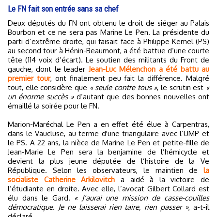
Le FN fait son entrée sans sa chef
Deux députés du FN ont obtenu le droit de siéger au Palais
Bourbon et ce ne sera pas Marine Le Pen. La présidente du
parti d’extrême droite, qui faisait face à Philippe Kemel (PS)
au second tour à Hénin-Beaumont, a été battue d’une courte
tête (114 voix d’écart). Le soutien des militants du Front de
gauche, dont le leader
Jean-Luc Mélenchon a été battu au
premier tour
, ont finalement peu fait la différence. Malgré
tout, elle considère que
« seule contre tous »
, le scrutin est
«
un énorme succès »
d’autant que des bonnes nouvelles ont
émaillé la soirée pour le FN.
Marion-Maréchal Le Pen a en effet été élue à Carpentras,
dans le Vaucluse, au terme d'une triangulaire avec l’UMP et
le PS. A 22 ans, la nièce de Marine Le Pen et petite-fille de
Jean-Marie Le Pen sera la benjamine de l’hémicycle et
devient la plus jeune députée de l’histoire de la Ve
République. Selon les observateurs, le maintien de
la
socialiste Catherine Arkilovitch
a aidé à la victoire de
l’étudiante en droite. Avec elle, l’avocat Gilbert Collard est
élu dans le Gard.
« J’aurai une mission de casse-couilles
démocratique. Je ne laisserai rien taire, rien passer »
, a-t-il
déclaré.