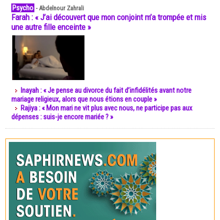
Psycho
-
Abdelnour Zahrali
Farah : « J’ai découvert que mon conjoint m’a trompée et mis
une autre fille enceinte »
Inayah : « Je pense au divorce du fait d’infidélités avant notre
mariage religieux, alors que nous étions en couple »
Rajiya : « Mon mari ne vit plus avec nous, ne participe pas aux
dépenses : suis-je encore mariée ? »