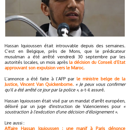
Hassan Iquioussen était introuvable depuis des semaines.
C’est en Belgique, près de Mons, que le prédicateur
musulman a été arrêté vendredi 30 septembre par les
autorités locales, un mois après
la décision du Conseil d’Etat
approuvant son expulsion vers le Maroc.
L’annonce a été faite à l’AFP par
le ministre belge de la
Justice, Vincent Van Quickenborne.
« Je peux vous confirmer
qu'il a été arrêté ce jour par la police »
, a-t-il assuré.
Hassan Iquioussen était visé par un mandat d'arrêt européen,
délivré par un juge d'instruction de Valenciennes pour
«
soustraction à l'exécution d'une décision d'éloignement »
.
Lire aussi :
Affaire Hassan Iquioussen : une manif à Paris dénonce