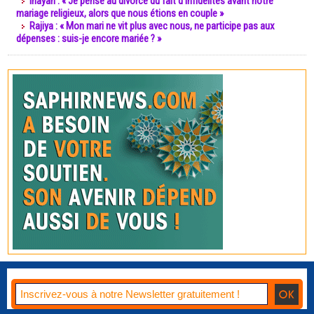
Inayah : « Je pense au divorce du fait d’infidélités avant notre
mariage religieux, alors que nous étions en couple »
Rajiya : « Mon mari ne vit plus avec nous, ne participe pas aux
dépenses : suis-je encore mariée ? »