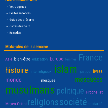
Votre agenda
Petites annonces
Guide des prénoms
Cartes de voeux
Ramadan
Mots-clés de la semaine
France
Europe
bien-être
Asie
éducation
femmes
islam
histoire
livres
interreligieux
justice
mosquées
monde
mosquée
musulmans
politique
Proche et
société
religions
Moyen-Orient
solidarité